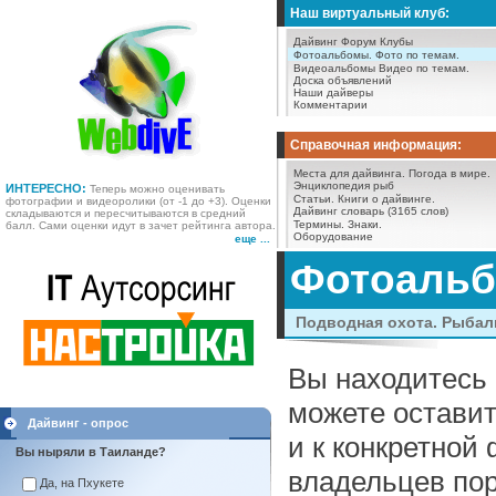
Наш виртуальный клуб:
Дайвинг Форум
Клубы
Фотоальбомы.
Фото по темам.
Видеоальбомы
Видео по темам.
Доска объявлений
Наши дайверы
Комментарии
Справочная информация:
Места для дайвинга.
Погода в мире.
Энциклопедия рыб
ИНТЕРЕСНО:
Теперь можно оценивать
Статьи.
Книги о дайвинге.
фотографии и видеоролики (от -1 до +3). Оценки
Дайвинг словарь (3165 слов)
складываются и пересчитываются в средний
Термины.
Знаки.
балл. Сами оценки идут в зачет рейтинга автора.
Оборудование
еще ...
Фотоаль
Подводная охота. Рыбал
Вы находитесь 
можете оставит
Дайвинг - опрос
и к конкретной
Вы ныряли в Таиланде?
владельцев пор
Да, на Пхукете