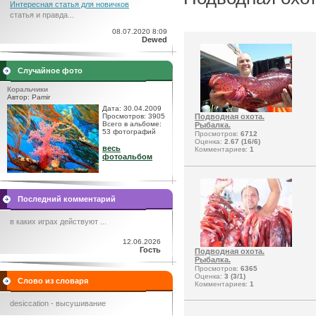
Интересная статья для новичков
статья и правда...
08.07.2020 8:09
Dewed
Случайное фото
Коральчики
Автор: Pamir
Дата: 30.04.2009
Просмотров: 3905
Подводная охота.
Всего в альбоме:
Рыбалка.
53 фотографий
Просмотров:
6712
Оценка:
2.67 (16/6)
весь
Комментариев:
1
фотоальбом
Последний комментарий
в каких играх действуют ...
12.06.2026
Гость
Подводная охота.
Рыбалка.
Просмотров:
6365
Оценка:
3 (3/1)
Слово из словаря
Комментариев:
1
desiccation - высушивание