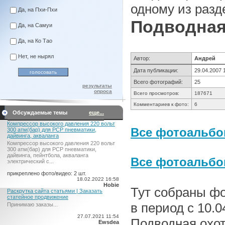
одному из разд
Да, на Пхи-Пхи
Подводная
Да, на Самуи
Да, на Ко Тао
Нет, не нырял
Автор:
Андрей
Дата публикации:
29.04.2007 
Всего фотографий:
25
результаты
опроса
Всего просмотров:
187671
Комментариев к фото:
6
Обсуждаемые темы
еще...
Компрессор высокого давления 220 вольт
Все фотоальбо
300 атм(бар) для PCP пневматики,
дайвинга, акваланга
Компрессор высокого давления 220 вольт
300 атм(бар) для PCP пневматики,
дайвинга, пейнтбола, акваланга
Все фотоальб
электрический c...
прикреплено фото/видео: 2 шт.
18.02.2022 16:58
Hobie
Тут собраны ф
Раскрутка сайта статьями | Заказать
статейное продвижение
в период с 10.0
Принимаю заказы...
27.07.2021 11:54
Подводная охот
Ewsdea