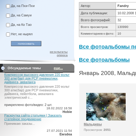
Да, на Пхи-Пхи
Автор:
Fandry
Дата публикации:
10.02.2008 
Да, на Самуи
Всего фотографий:
32
Да, на Ко Тао
Всего просмотров:
130990
Комментариев к фото:
10
Нет, не нырял
Все фотоальбомы по
результаты
опроса
Все фотоальбомы
Обсуждаемые темы
еще...
Январь 2008, Мальди
Компрессор высокого давления 220 вольт
300 атм(бар) для PCP пневматики,
дайвинга, акваланга
Компрессор высокого давления 220 вольт
300 атм(бар) для PCP пневматики,
дайвинга, пейнтбола, акваланга
электрический c...
прикреплено фото/видео: 2 шт.
18.02.2022 16:58
Hobie
Раскрутка сайта статьями | Заказать
статейное продвижение
Принимаю заказы...
Мальдивы
Просмотров:
2051
27.07.2021 11:54
Ewsdea