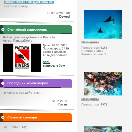
Интересная статья для новичков
статья и правда...
08.07.2020 8:09
Dewed
Случайный видеоролик
Найти пулю на дайвинге в Паттайе
Автор: PattayaDivers
Мальдивы
Дата: 16.06.2015
Просмотров:
6163
Просмотров: 2439
Оценка:
3 (3/1)
Всего в альбоме:
Комментариев:
1
13 видеороликов
весь
видеоальбом
Последний комментарий
в каких играх действуют ...
Мальдивы
12.06.2026
Гость
Просмотров:
4973
Слово из словаря
луч - beam, ray