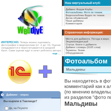
Наш виртуальный клуб:
Дайвинг Форум
Клубы
Фотоальбомы.
Фото по темам.
Видеоальбомы
Видео по темам.
Доска объявлений
Наши дайверы
Комментарии
Справочная информация:
Места для дайвинга.
Погода в мире.
Энциклопедия рыб
ИНТЕРЕСНО:
Теперь можно оценивать
Статьи.
Книги о дайвинге.
фотографии и видеоролики (от -1 до +3). Оценки
Дайвинг словарь (3165 слов)
складываются и пересчитываются в средний
Термины.
Знаки.
балл. Сами оценки идут в зачет рейтинга автора.
Оборудование
еще ...
Фотоальбом
Мальдивы
Вы находитесь в фо
комментарий как к а
(по мнению владель
Дайвинг - опрос
из разделов "фото п
Вы ныряли в Таиланде?
Мальдивы
Да, на Пхукете