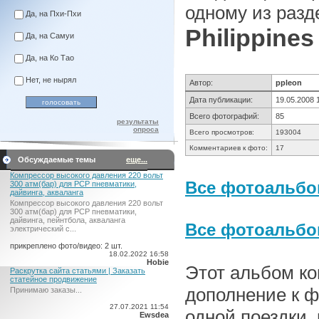
одному из разд
Да, на Пхи-Пхи
Philippines
Да, на Самуи
Да, на Ко Тао
Нет, не нырял
Автор:
ppleon
Дата публикации:
19.05.2008 
Всего фотографий:
85
результаты
опроса
Всего просмотров:
193004
Комментариев к фото:
17
Обсуждаемые темы
еще...
Компрессор высокого давления 220 вольт
Все фотоальбом
300 атм(бар) для PCP пневматики,
дайвинга, акваланга
Компрессор высокого давления 220 вольт
300 атм(бар) для PCP пневматики,
дайвинга, пейнтбола, акваланга
Все фотоальб
электрический c...
прикреплено фото/видео: 2 шт.
18.02.2022 16:58
Hobie
Этот альбом коп
Раскрутка сайта статьями | Заказать
статейное продвижение
дополнение к ф
Принимаю заказы...
27.07.2021 11:54
одной поездки,
Ewsdea