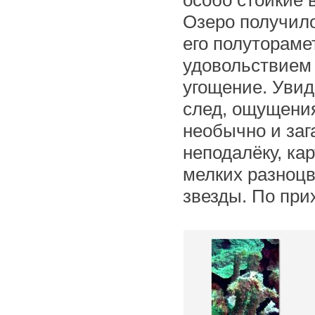
особо стойкие 
Озеро получил
его полутораме
удовольствием
угощение. Увид
след, ощущения
необычно и заг
неподалёку, ка
мелких разноцв
звезды. По при