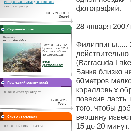
Интересная статья для новичков
фотографий.
статья и правда...
08.07.2020 8:09
Dewed
28 января 2007г
Случайное фото
Sipadan
Автор: AnnaMas
Филиппины..... 
Дата: 01.03.2012
Просмотров: 3261
действительно 
Всего в альбоме:
35 фотографий
(Barracuda Lake
весь
фотоальбом
Банке близко не
60метров мелк
Последний комментарий
коралловых обр
в каких играх действуют ...
повесив ласты 
12.06.2026
Гость
того, чтобы до
вершину извест
Слово из словаря
15 до 20 минут
сердечный ритм - heart rate