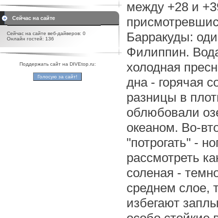
между +28 и +3
присмотревшис
Сейчас на сайте
Барракуды: од
Сейчас на сайте веб-дайверов: 0
Онлайн гостей: 136
Филиппин. Вода
холодная пресн
Поддержать сайт на DIVEtop.ru:
дна - горячая 
разницы в плот
облюбовали озе
океаном. Во-вт
"потрогать" - но
рассмотреть как
соленая - темн
среднем слое, 
избегают заплы