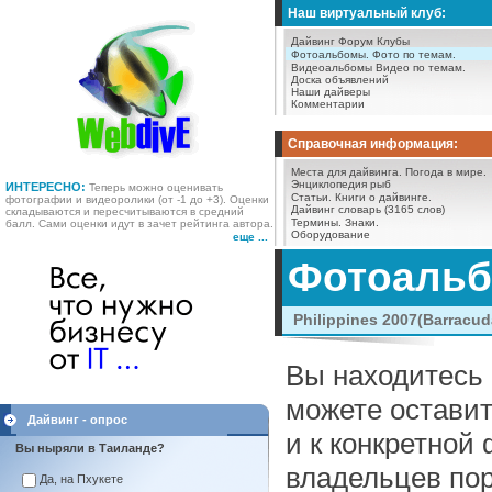
Наш виртуальный клуб:
Дайвинг Форум
Клубы
Фотоальбомы.
Фото по темам.
Видеоальбомы
Видео по темам.
Доска объявлений
Наши дайверы
Комментарии
Справочная информация:
Места для дайвинга.
Погода в мире.
Энциклопедия рыб
ИНТЕРЕСНО:
Теперь можно оценивать
Статьи.
Книги о дайвинге.
фотографии и видеоролики (от -1 до +3). Оценки
Дайвинг словарь (3165 слов)
складываются и пересчитываются в средний
Термины.
Знаки.
балл. Сами оценки идут в зачет рейтинга автора.
Оборудование
еще ...
Фотоаль
Philippines 2007(Barracud
Вы находитесь 
можете оставит
Дайвинг - опрос
и к конкретной
Вы ныряли в Таиланде?
владельцев пор
Да, на Пхукете