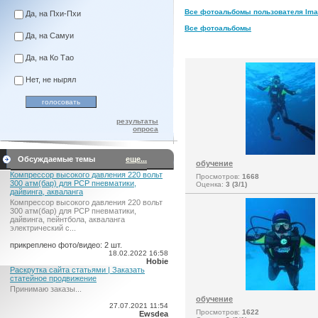
Все фотоальбомы пользователя Imagi
Да, на Пхи-Пхи
Все фотоальбомы
Да, на Самуи
Да, на Ко Тао
Нет, не нырял
результаты
опроса
Обсуждаемые темы
еще...
обучение
Компрессор высокого давления 220 вольт
Просмотров:
1668
300 атм(бар) для PCP пневматики,
Оценка:
3 (3/1)
дайвинга, акваланга
Компрессор высокого давления 220 вольт
300 атм(бар) для PCP пневматики,
дайвинга, пейнтбола, акваланга
электрический c...
прикреплено фото/видео: 2 шт.
18.02.2022 16:58
Hobie
Раскрутка сайта статьями | Заказать
статейное продвижение
Принимаю заказы...
обучение
27.07.2021 11:54
Просмотров:
1622
Ewsdea