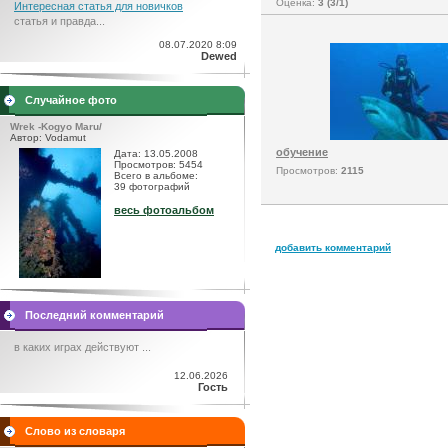
Оценка:
3 (3/1)
Интересная статья для новичков
статья и правда...
08.07.2020 8:09
Dewed
Случайное фото
Wrek -Kogyo Maru/
Автор: Vodamut
обучение
Дата: 13.05.2008
Просмотров: 5454
Просмотров:
2115
Всего в альбоме:
39 фотографий
весь фотоальбом
добавить комментарий
Последний комментарий
в каких играх действуют ...
12.06.2026
Гость
Слово из словаря