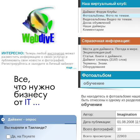
Наш виртуальный клуб:
Дайвинг Форум
Клубы
Фотоальбомы.
Фото по темам.
Видеоальбомы
Видео по темам.
Доска объявлений
Наши дайверы
Комментарии
Справочная информация:
Места для дайвинга.
Погода в мире.
Энциклопедия рыб
ИНТЕРЕСНО:
Теперь любой
инструктор
может
Статьи.
Книги о дайвинге.
разместить информацию о своих услугах и
Дайвинг словарь (3165 слов)
публиковать свои новости и фотографий.
Термины.
Знаки.
Регистрируйтесь и заходите в Личный кабинет
Оборудование
еще ...
Фотоальбом
обучение
Вы находитесь в фотоальбоме нашег
быть отнесены к одному из разделов
обучение
Автор:
Imagination
Дайвинг - опрос
Дата публикации:
01.08.2008 11:
Вы ныряли в Таиланде?
Всего фотографий:
10
Да, на Пхукете
Всего просмотров:
22903