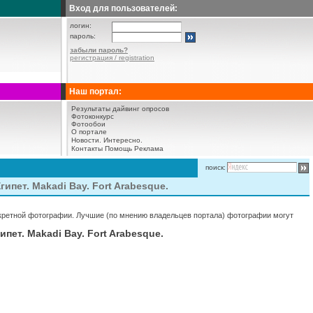
Вход для пользователей:
логин:
пароль:
забыли пароль?
регистрация / registration
Наш портал:
Результаты дайвинг опросов
Фотоконкурс
Фотообои
О портале
Новости.
Интересно.
Контакты
Помощь
Реклама
поиск:
пет. Makadi Bay. Fort Arabesque.
нкретной фотографии. Лучшие (по мнению владельцев портала) фотографии могут
ет. Makadi Bay. Fort Arabesque.