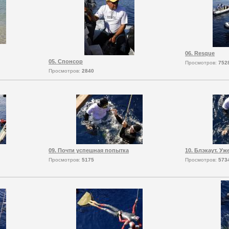
06. Resque
05. Спонсор
Просмотров:
752
Просмотров:
2840
09. Почти успешная попытка
10. Блэкаут. У
Просмотров:
5175
Просмотров:
573