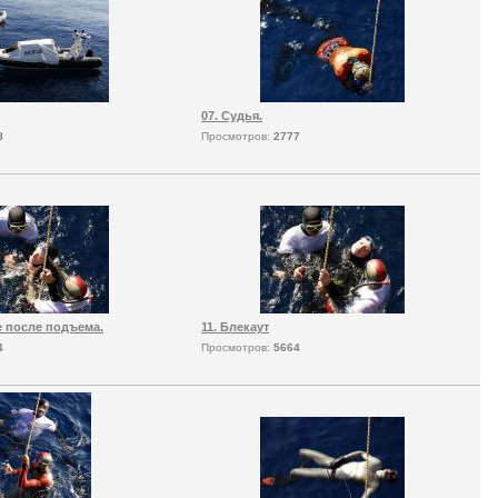
07. Судья.
8
Просмотров:
2777
же после подъема.
11. Блекаут
4
Просмотров:
5664