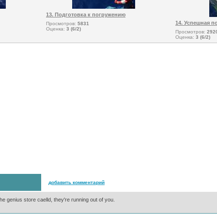
13. Подготовка к погружению
14. Успешная п
Просмотров:
5831
Оценка:
3 (6/2)
Просмотров:
292
Оценка:
3 (6/2)
добавить комментарий
he genius store caelld, they're running out of you.