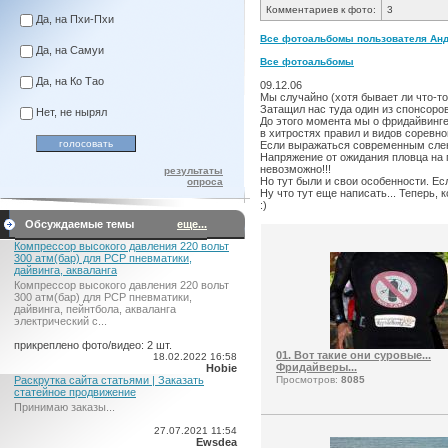
Комментариев к фото:
3
Да, на Пхи-Пхи
Все фотоальбомы пользователя Анд
Да, на Самуи
Все фотоальбомы
Да, на Ко Тао
09.12.06
Мы случайно (хотя бывает ли что-то
Затащил нас туда один из спонсоров 
Нет, не нырял
До этого момента мы о фридайвинге 
в хитростях правил и видов соревн
Если выражаться современным сленго
Напряжение от ожидания пловца на п
невозможно!!!
результаты
Но тут были и свои особенности. Ес
опроса
Ну что тут еще написать... Теперь, 
:)
Обсуждаемые темы
еще...
Компрессор высокого давления 220 вольт
300 атм(бар) для PCP пневматики,
дайвинга, акваланга
Компрессор высокого давления 220 вольт
300 атм(бар) для PCP пневматики,
дайвинга, пейнтбола, акваланга
электрический c...
прикреплено фото/видео: 2 шт.
01. Вот такие они суровые...
18.02.2022 16:58
Фридайверы...
Hobie
Раскрутка сайта статьями | Заказать
Просмотров:
8085
статейное продвижение
Принимаю заказы...
27.07.2021 11:54
Ewsdea