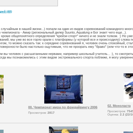
рей (48)
 случайным в нашей жизни...) попали на один из видов соревнований командного мног
чемпионата - Амир (региональный дилер Suunto, Aqualung и Бог знает чего еще...).
кроме общепонятного определения "крейзи-спорт" ничего и не знали толком. :) Но уже
ований, мы уже во все горло орали с платформы (у которой все и происходило) слова
м, то можно сказать так: к середине соревнований я, человек очень спокойный, стал 
оверхности было настолько ощутимым, что не проорать ему "браво" (или что-то в это
ли вы человек с расшатанными нервами, например школьный учитель... :), то смотреть 
когда мы познакомились с этим видом экстремального спорта поближе, я могу уверенно 
02. Моноласта
00. Чемпионат мира по фридайвингу 2006
Просмотров:
754
Просмотров:
2817
Оценка:
2.2 (22/1