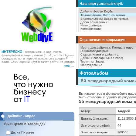
Наш виртуальный клуб:
Дайвинг Форум
Клубы
Фотоальбомы.
Фото по темам.
Видеоальбомы
Видео по темам.
Доска объявлений
Наши дайверы
Комментарии
Справочная информация:
Места для дайвинга.
Погода в мире.
Энциклопедия рыб
ИНТЕРЕСНО:
Теперь можно оценивать
Статьи.
Книги о дайвинге.
фотографии и видеоролики (от -1 до +3). Оценки
Дайвинг словарь (3165 слов)
складываются и пересчитываются в средний
Термины.
Знаки.
балл. Сами оценки идут в зачет рейтинга автора.
Оборудование
еще ...
Фотоальбом
5й международный команд
Вы находитесь в фотоальбоме нашег
быть отнесены к одному из разделов
5й международный командн
Автор:
Андрей
Дайвинг - опрос
Дата публикации:
11.12.2006 
Вы ныряли в Таиланде?
Всего фотографий:
44
Да, на Пхукете
Всего просмотров:
200548