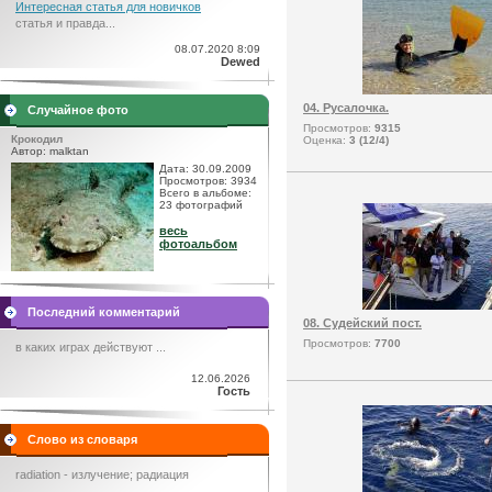
Интересная статья для новичков
статья и правда...
08.07.2020 8:09
Dewed
04. Русалочка.
Случайное фото
Просмотров:
9315
Крокодил
Оценка:
3 (12/4)
Автор: malktan
Дата: 30.09.2009
Просмотров: 3934
Всего в альбоме:
23 фотографий
весь
фотоальбом
Последний комментарий
08. Судейский пост.
Просмотров:
7700
в каких играх действуют ...
12.06.2026
Гость
Слово из словаря
radiation - излучение; радиация