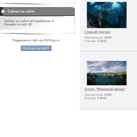
Сейчас на сайте
Сейчас на сайте веб-дайверов: 0
Онлайн гостей: 82
Старый причал
Просмотров:
4234
Поддержать сайт на DIVEtop.ru:
Оценка:
3 (3/1)
Отель "Медовый месяц"
Просмотров:
1938
Оценка:
3 (6/2)