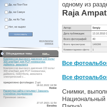
одному из разд
Да, на Пхи-Пхи
Raja Ampat
Да, на Самуи
Да, на Ко Тао
Нет, не нырял
Автор:
Sergiy
Дата публикации:
13.10.2010 
Всего фотографий:
40
результаты
опроса
Всего просмотров:
149286
Комментариев к фото:
1
Обсуждаемые темы
еще...
Компрессор высокого давления 220 вольт
Все фотоальбом
300 атм(бар) для PCP пневматики,
дайвинга, акваланга
Компрессор высокого давления 220 вольт
300 атм(бар) для PCP пневматики,
дайвинга, пейнтбола, акваланга
Все фотоальб
электрический c...
прикреплено фото/видео: 2 шт.
18.02.2022 16:58
Hobie
Снимки, выпол
Раскрутка сайта статьями | Заказать
статейное продвижение
Национальный п
Принимаю заказы...
27.07.2021 11:54
Папуа)
Ewsdea