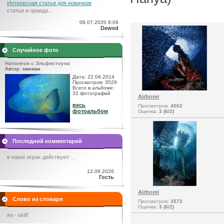
Интересная статья для новичков
статья и правда...
08.07.2020 8:09
Dewed
Случайное фото
Наполеон с Эльфистоуна
Автор: мвимви
Дата: 22.06.2014
Просмотров: 3529
Всего в альбоме:
32 фотографий
Airborei
весь
Просмотров:
4062
фотоальбом
Оценка:
3 (6/2)
Последний комментарий
в каких играх действуют ...
12.06.2026
Гость
Airborei
Слово из словаря
Просмотров:
3572
Оценка:
3 (6/2)
ял - skiff