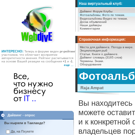
Наш виртуальный клуб:
Дайвинг Форум
Клубы
Фотоальбомы.
Фото по темам.
Видеоальбомы
Видео по темам.
Доска объявлений
Наши дайверы
Комментарии
Справочная информация:
Места для дайвинга.
Погода в мире.
Энциклопедия рыб
ИНТЕРЕСНО:
Теперь в форуме виден
pr-рейтинг
Статьи.
Книги о дайвинге.
участников, что облегчает восприятие
Дайвинг словарь (3165 слов)
авторитетности мнения. Рейтинг расчитывается
Термины.
Знаки.
на основе Вашей реакции на сообщения
+1
и
-1
.
Оборудование
еще ...
Фотоаль
Raja Ampat
Вы находитесь 
можете оставит
Дайвинг - опрос
и к конкретной
Вы ныряли в Таиланде?
владельцев пор
Да, на Пхукете