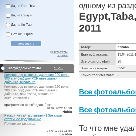
одному из разд
Да, на Пхи-Пхи
Egypt,Taba,
Да, на Самуи
2011
Да, на Ко Тао
Нет, не нырял
Автор:
htitn66
результаты
Дата публикации:
13.04.2011 
опроса
Всего фотографий:
28
Обсуждаемые темы
еще...
Всего просмотров:
55528
Компрессор высокого давления 220 вольт
Комментариев к фото:
2
300 атм(бар) для PCP пневматики,
дайвинга, акваланга
Компрессор высокого давления 220 вольт
Все фотоальбом
300 атм(бар) для PCP пневматики,
дайвинга, пейнтбола, акваланга
электрический c...
прикреплено фото/видео: 2 шт.
Все фотоальб
18.02.2022 16:58
Hobie
Раскрутка сайта статьями | Заказать
статейное продвижение
Принимаю заказы...
То что мне уда
27.07.2021 11:54
Ewsdea