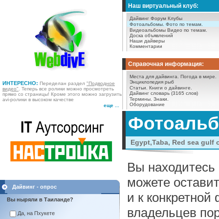
Наш виртуальный клуб:
Дайвинг Форум
Клубы
Фотоальбомы.
Фото по темам.
Видеоальбомы
Видео по темам.
Доска объявлений
Наши дайверы
Комментарии
Справочная информация:
Места для дайвинга.
Погода в мире.
Энциклопедия рыб
ИНТЕРЕСНО:
Переделан раздел
"Подводное
Статьи.
Книги о дайвинге.
видео"
. Теперь все ролики можно просмотреть
Дайвинг словарь (3165 слов)
прямо со страницы! Кроме этого можно загрузить
Термины.
Знаки.
avi-ролики в высоком качестве
Оборудование
еще ...
Фотоаль
Egypt,Taba, Red sea gulf o
Вы находитесь 
можете оставит
Дайвинг - опрос
и к конкретной
Вы ныряли в Таиланде?
владельцев пор
Да, на Пхукете