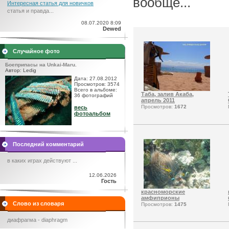
вообще...
Интересная статья для новичков
статья и правда...
08.07.2020 8:09
Dewed
Случайное фото
Боеприпасы на Unkai-Maru.
Автор: Ledig
Дата: 27.08.2012
Просмотров: 3574
Всего в альбоме:
Таба, залив Акаба,
36 фотографий
апрель 2011
Просмотров:
1672
весь
фотоальбом
Последний комментарий
в каких играх действуют ...
12.06.2026
Гость
красноморские
амфиприоны
Слово из словаря
Просмотров:
1475
диафрагма - diaphragm