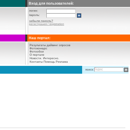
Вход для пользователей:
логин:
пароль:
забыли пароль?
регистрация / registration
Наш портал:
Результаты дайвинг опросов
Фотоконкурс
Фотообои
О портале
Новости.
Интересно.
Контакты
Помощь
Реклама
поиск: