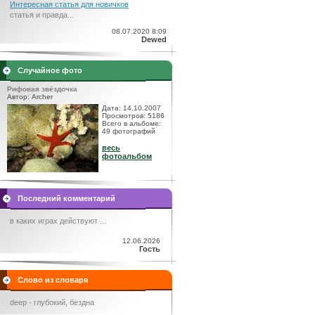
Интересная статья для новичков
статья и правда...
08.07.2020 8:09
Dewed
Случайное фото
Рифовая звёздочка
Автор: Archer
Дата: 14.10.2007
Просмотров: 5186
Всего в альбоме:
49 фотографий
весь
фотоальбом
Последний комментарий
в каких играх действуют ...
12.06.2026
Гость
Слово из словаря
deep - глубокий, бездна