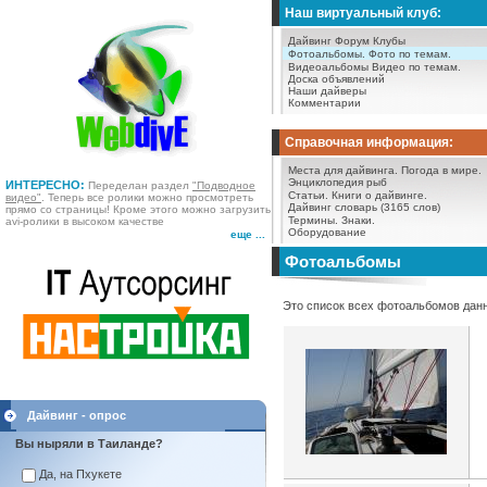
Наш виртуальный клуб:
Дайвинг Форум
Клубы
Фотоальбомы.
Фото по темам.
Видеоальбомы
Видео по темам.
Доска объявлений
Наши дайверы
Комментарии
Справочная информация:
Места для дайвинга.
Погода в мире.
Энциклопедия рыб
ИНТЕРЕСНО:
Переделан раздел
"Подводное
Статьи.
Книги о дайвинге.
видео"
. Теперь все ролики можно просмотреть
Дайвинг словарь (3165 слов)
прямо со страницы! Кроме этого можно загрузить
Термины.
Знаки.
avi-ролики в высоком качестве
Оборудование
еще ...
Фотоальбомы
Это список всех фотоальбомов данн
Дайвинг - опрос
Вы ныряли в Таиланде?
Да, на Пхукете