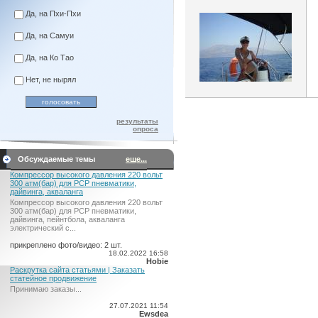
Да, на Пхи-Пхи
Да, на Самуи
Да, на Ко Тао
Нет, не нырял
результаты
опроса
Обсуждаемые темы
еще...
Компрессор высокого давления 220 вольт
300 атм(бар) для PCP пневматики,
дайвинга, акваланга
Компрессор высокого давления 220 вольт
300 атм(бар) для PCP пневматики,
дайвинга, пейнтбола, акваланга
электрический c...
прикреплено фото/видео: 2 шт.
18.02.2022 16:58
Hobie
Раскрутка сайта статьями | Заказать
статейное продвижение
Принимаю заказы...
27.07.2021 11:54
Ewsdea