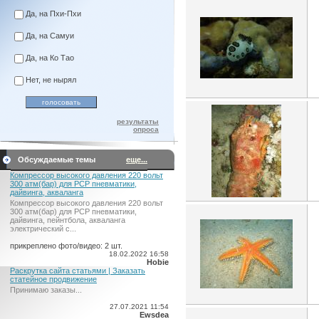
Да, на Пхи-Пхи
Да, на Самуи
Да, на Ко Тао
Нет, не нырял
результаты
опроса
Обсуждаемые темы
еще...
Компрессор высокого давления 220 вольт
300 атм(бар) для PCP пневматики,
дайвинга, акваланга
Компрессор высокого давления 220 вольт
300 атм(бар) для PCP пневматики,
дайвинга, пейнтбола, акваланга
электрический c...
прикреплено фото/видео: 2 шт.
18.02.2022 16:58
Hobie
Раскрутка сайта статьями | Заказать
статейное продвижение
Принимаю заказы...
27.07.2021 11:54
Ewsdea