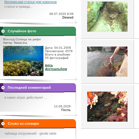
Интересная статья для новичков
статья и правда...
08.07.2020 8:09
Dewed
Случайное фото
Восход Солнца на рифе
Автор: NataLina
Дата: 04.01.2009
Просмотров: 4578
Всего в альбоме:
55 фотографий
весь
фотоальбом
Последний комментарий
в каких играх действуют ...
12.06.2026
Гость
Слово из словаря
таблица погружений - gentle table