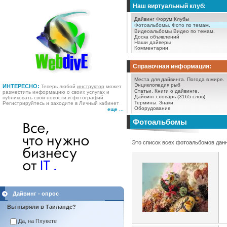
Наш виртуальный клуб:
Дайвинг Форум
Клубы
Фотоальбомы.
Фото по темам.
Видеоальбомы
Видео по темам.
Доска объявлений
Наши дайверы
Комментарии
Справочная информация:
Места для дайвинга.
Погода в мире.
Энциклопедия рыб
ИНТЕРЕСНО:
Теперь любой
инструктор
может
Статьи.
Книги о дайвинге.
разместить информацию о своих услугах и
Дайвинг словарь (3165 слов)
публиковать свои новости и фотографий.
Термины.
Знаки.
Регистрируйтесь и заходите в Личный кабинет
Оборудование
еще ...
Фотоальбомы
Это список всех фотоальбомов данн
Дайвинг - опрос
Вы ныряли в Таиланде?
Да, на Пхукете