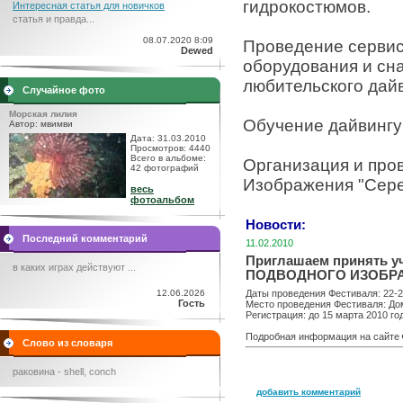
гидрокостюмов.
Интересная статья для новичков
статья и правда...
08.07.2020 8:09
Проведение сервис
Dewed
оборудования и сн
любительского дайв
Случайное фото
Морская лилия
Обучение дайвингу
Автор: мвимви
Дата: 31.03.2010
Просмотров: 4440
Всего в альбоме:
Организация и про
42 фотографий
Изображения "Сере
весь
фотоальбом
Новости:
Последний комментарий
11.02.2010
Приглашаем принять
в каких играх действуют ...
ПОДВОДНОГО ИЗОБРА
12.06.2026
Даты проведения Фестиваля: 22-2
Гость
Место проведения Фестиваля: Дом 
Регистрация: до 15 марта 2010 го
Подробная информация на сайте
Слово из словаря
раковина - shell, conch
добавить комментарий