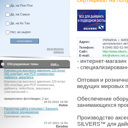
сертификат на полу
Да, на Пхи-Пхи
Да, на Самуи
Да, на Ко Тао
Нет, не нырял
УКРАИНА. г. КИЕВ
Адрес:
центрального авт
Телефон:
8 (044) 502-51-94
результаты
Сайт:
http://www.silvers
опроса
E-mail:
info@silvers.net.u
- интернет-магазин
Обсуждаемые темы
еще...
- специализирован
Компрессор высокого давления 220 вольт
300 атм(бар) для PCP пневматики,
дайвинга, акваланга
Оптовая и розничн
Компрессор высокого давления 220 вольт
300 атм(бар) для PCP пневматики,
ведущих мировых п
дайвинга, пейнтбола, акваланга
электрический c...
Обеспечение обор
прикреплено фото/видео: 2 шт.
18.02.2022 16:58
занимающихся пров
Hobie
Раскрутка сайта статьями | Заказать
статейное продвижение
Принимаю заказы...
Производство аксес
SILVERS™ для дайв
27.07.2021 11:54
Ewsdea