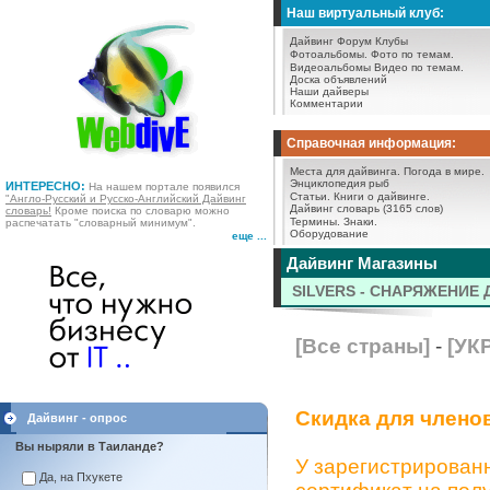
Наш виртуальный клуб:
Дайвинг Форум
Клубы
Фотоальбомы.
Фото по темам.
Видеоальбомы
Видео по темам.
Доска объявлений
Наши дайверы
Комментарии
Справочная информация:
Места для дайвинга.
Погода в мире.
Энциклопедия рыб
ИНТЕРЕСНО:
На нашем портале появился
Статьи.
Книги о дайвинге.
"Англо-Русский и Русско-Английский Дайвинг
Дайвинг словарь (3165 слов)
словарь!
Кроме поиска по словарю можно
Термины.
Знаки.
распечатать "словарный минимум".
Оборудование
еще ...
Дайвинг Магазины
SILVERS - СНАРЯЖЕНИЕ
[Все страны]
-
[УК
Скидка для членов
Дайвинг - опрос
Вы ныряли в Таиланде?
У зарегистрирован
Да, на Пхукете