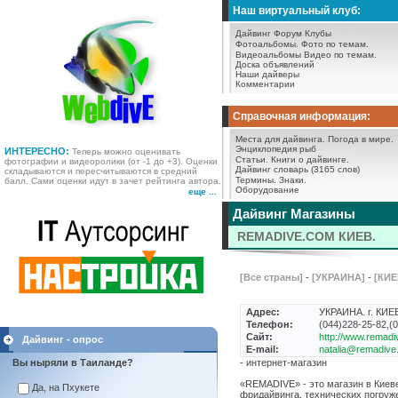
Наш виртуальный клуб:
Дайвинг Форум
Клубы
Фотоальбомы.
Фото по темам.
Видеоальбомы
Видео по темам.
Доска объявлений
Наши дайверы
Комментарии
Справочная информация:
Места для дайвинга.
Погода в мире.
Энциклопедия рыб
ИНТЕРЕСНО:
Теперь можно оценивать
Статьи.
Книги о дайвинге.
фотографии и видеоролики (от -1 до +3). Оценки
Дайвинг словарь (3165 слов)
складываются и пересчитываются в средний
Термины.
Знаки.
балл. Сами оценки идут в зачет рейтинга автора.
Оборудование
еще ...
Дайвинг Магазины
REMADIVE.COM КИЕВ.
[Все страны]
-
[УКРАИНА]
-
[КИЕ
Адрес:
УКРАИНА. г. КИЕ
Телефон:
(044)228-25-82,(
Сайт:
http://www.remad
Дайвинг - опрос
E-mail:
natalia@remadive
Вы ныряли в Таиланде?
- интернет-магазин
«REMADIVE» - это магазин в Киев
Да, на Пхукете
фридайвинга, технических погруж