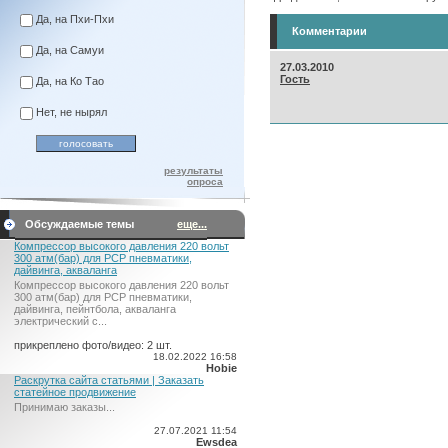
Да, на Пхи-Пхи
Комментарии
Да, на Самуи
27.03.2010
Гость
Да, на Ко Тао
Нет, не нырял
результаты
опроса
Обсуждаемые темы
еще...
Компрессор высокого давления 220 вольт
300 атм(бар) для PCP пневматики,
дайвинга, акваланга
Компрессор высокого давления 220 вольт
300 атм(бар) для PCP пневматики,
дайвинга, пейнтбола, акваланга
электрический c...
прикреплено фото/видео: 2 шт.
18.02.2022 16:58
Hobie
Раскрутка сайта статьями | Заказать
статейное продвижение
Принимаю заказы...
27.07.2021 11:54
Ewsdea