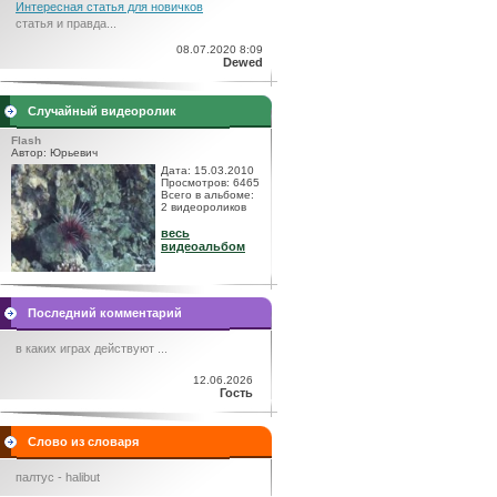
Интересная статья для новичков
статья и правда...
08.07.2020 8:09
Dewed
Случайный видеоролик
Flash
Автор: Юрьевич
Дата: 15.03.2010
Просмотров: 6465
Всего в альбоме:
2 видеороликов
весь
видеоальбом
Последний комментарий
в каких играх действуют ...
12.06.2026
Гость
Слово из словаря
палтус - halibut