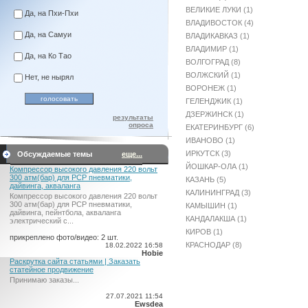
ВЕЛИКИЕ ЛУКИ (1)
Да, на Пхи-Пхи
ВЛАДИВОСТОК (4)
Да, на Самуи
ВЛАДИКАВКАЗ (1)
ВЛАДИМИР (1)
Да, на Ко Тао
ВОЛГОГРАД (8)
ВОЛЖСКИЙ (1)
Нет, не нырял
ВОРОНЕЖ (1)
ГЕЛЕНДЖИК (1)
ДЗЕРЖИНСК (1)
результаты
опроса
ЕКАТЕРИНБУРГ (6)
ИВАНОВО (1)
ИРКУТСК (3)
Обсуждаемые темы
еще...
ЙОШКАР-ОЛА (1)
Компрессор высокого давления 220 вольт
300 атм(бар) для PCP пневматики,
КАЗАНЬ (5)
дайвинга, акваланга
КАЛИНИНГРАД (3)
Компрессор высокого давления 220 вольт
300 атм(бар) для PCP пневматики,
КАМЫШИН (1)
дайвинга, пейнтбола, акваланга
КАНДАЛАКША (1)
электрический c...
КИРОВ (1)
прикреплено фото/видео: 2 шт.
КРАСНОДАР (8)
18.02.2022 16:58
Hobie
Раскрутка сайта статьями | Заказать
статейное продвижение
Принимаю заказы...
27.07.2021 11:54
Ewsdea