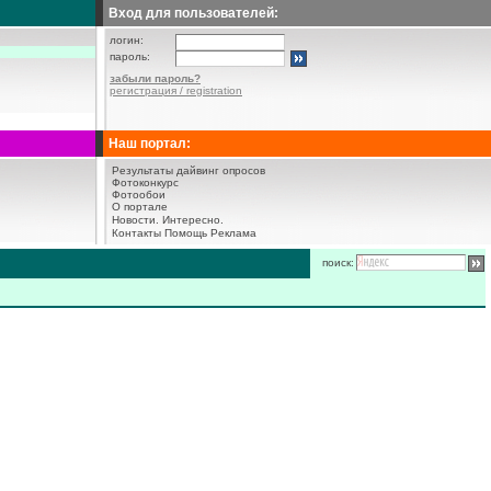
Вход для пользователей:
логин:
пароль:
забыли пароль?
регистрация / registration
Наш портал:
Результаты дайвинг опросов
Фотоконкурс
Фотообои
О портале
Новости.
Интересно.
Контакты
Помощь
Реклама
поиск: