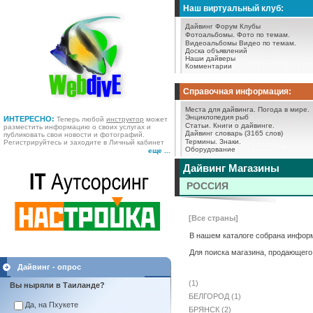
Наш виртуальный клуб:
Дайвинг Форум
Клубы
Фотоальбомы.
Фото по темам.
Видеоальбомы
Видео по темам.
Доска объявлений
Наши дайверы
Комментарии
Справочная информация:
Места для дайвинга.
Погода в мире.
Энциклопедия рыб
ИНТЕРЕСНО:
Теперь любой
инструктор
может
Статьи.
Книги о дайвинге.
разместить информацию о своих услугах и
Дайвинг словарь (3165 слов)
публиковать свои новости и фотографий.
Термины.
Знаки.
Регистрируйтесь и заходите в Личный кабинет
Оборудование
еще ...
Дайвинг Магазины
РОССИЯ
[Все страны]
В нашем каталоге собрана информ
Для поиска магазина, продающего
Дайвинг - опрос
(1)
Вы ныряли в Таиланде?
БЕЛГОРОД (1)
Да, на Пхукете
БРЯНСК (2)