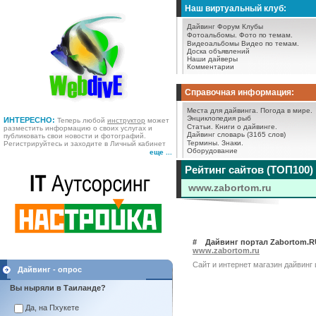
Наш виртуальный клуб:
Дайвинг Форум
Клубы
Фотоальбомы.
Фото по темам.
Видеоальбомы
Видео по темам.
Доска объявлений
Наши дайверы
Комментарии
Справочная информация:
Места для дайвинга.
Погода в мире.
Энциклопедия рыб
ИНТЕРЕСНО:
Теперь любой
инструктор
может
Статьи.
Книги о дайвинге.
разместить информацию о своих услугах и
Дайвинг словарь (3165 слов)
публиковать свои новости и фотографий.
Термины.
Знаки.
Регистрируйтесь и заходите в Личный кабинет
Оборудование
еще ...
Рейтинг сайтов (ТОП100)
www.zabortom.ru
# Дайвинг портал Zabortom.R
www.zabortom.ru
Сайт и интернет магазин дайвинг
Дайвинг - опрос
Вы ныряли в Таиланде?
Да, на Пхукете