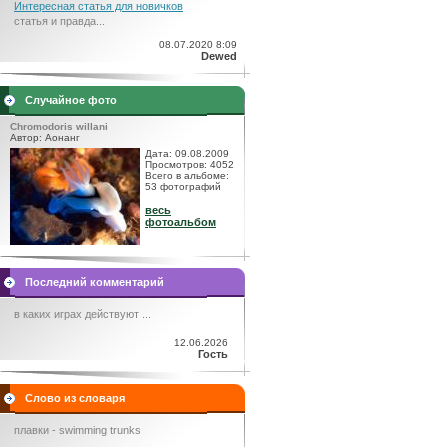
Интересная статья для новичков
статья и правда...
08.07.2020 8:09
Dewed
Случайное фото
Chromodoris willani
Автор: Аонанг
Дата: 09.08.2009
Просмотров: 4052
Всего в альбоме:
53 фотографий
весь
фотоальбом
Последний комментарий
в каких играх действуют ...
12.06.2026
Гость
Слово из словаря
плавки - swimming trunks