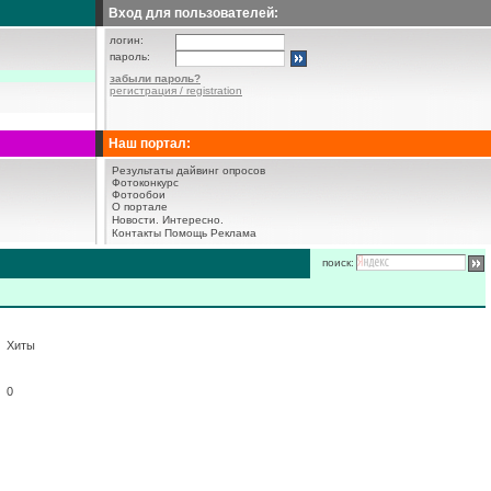
Вход для пользователей:
логин:
пароль:
забыли пароль?
регистрация / registration
Наш портал:
Результаты дайвинг опросов
Фотоконкурс
Фотообои
О портале
Новости.
Интересно.
Контакты
Помощь
Реклама
поиск:
Хиты
0