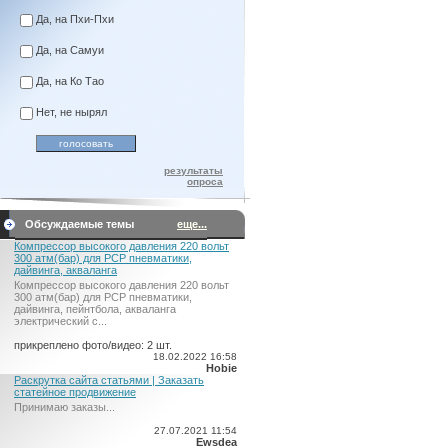
Да, на Пхи-Пхи
Да, на Самуи
Да, на Ко Тао
Нет, не нырял
результаты
опроса
Обсуждаемые темы
еще...
Компрессор высокого давления 220 вольт
300 атм(бар) для PCP пневматики,
дайвинга, акваланга
Компрессор высокого давления 220 вольт
300 атм(бар) для PCP пневматики,
дайвинга, пейнтбола, акваланга
электрический c...
прикреплено фото/видео: 2 шт.
18.02.2022 16:58
Hobie
Раскрутка сайта статьями | Заказать
статейное продвижение
Принимаю заказы...
27.07.2021 11:54
Ewsdea