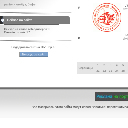
pantry - камбуз, буфет
Д
#
www
Сейчас на сайте
Сейчас на сайте веб-дайверов: 0
Онлайн гостей: 27
P
#
div
Поддержать сайт на DIVEtop.ru:
1
2
3
4
5
Страницы:
31
32
33
34
35
Все материалы этого сайта могут использоваться, перепечатыва