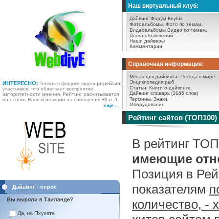
Наш виртуальный клуб:
Дайвинг Форум
Клубы
Фотоальбомы.
Фото по темам.
Видеоальбомы
Видео по темам.
Доска объявлений
Наши дайверы
Комментарии
Справочная информация:
Места для дайвинга.
Погода в мире.
Энциклопедия рыб
ИНТЕРЕСНО:
Теперь в форуме виден
pr-рейтинг
Статьи.
Книги о дайвинге.
участников, что облегчает восприятие
Дайвинг словарь (3165 слов)
авторитетности мнения. Рейтинг расчитывается
Термины.
Знаки.
на основе Вашей реакции на сообщения
+1
и
-1
.
Оборудование
еще ...
Рейтинг сайтов (ТОП100)
В рейтинг ТО
имеющие отно
Позиция в Рей
показателям
п
Дайвинг - опрос
Вы ныряли в Таиланде?
количество, - 
Да, на Пхукете