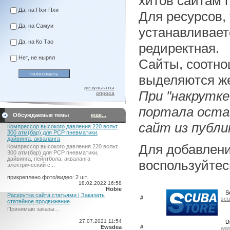
хитов сайтам 
Да, на Пхи-Пхи
Для ресурсов, 
Да, на Самуи
устанавливает
Да, на Ко Тао
редиректная.
Нет, не нырял
Сайты, соотно
выделяются же
результаты
При "накрутке
опроса
портала оста
Обсуждаемые темы
еще...
сайт из публи
Компрессор высокого давления 220 вольт
300 атм(бар) для PCP пневматики,
дайвинга, акваланга
Для добавлени
Компрессор высокого давления 220 вольт
300 атм(бар) для PCP пневматики,
дайвинга, пейнтбола, акваланга
воспользуйтес
электрический c...
прикреплено фото/видео: 2 шт.
18.02.2022 16:58
Hobie
S
Раскрутка сайта статьями | Заказать
#
scu
статейное продвижение
Принимаю заказы...
27.07.2021 11:54
D
Ewsdea
#
www