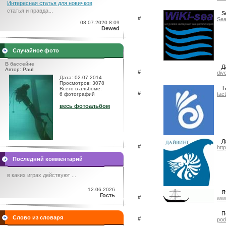
Интересная статья для новичков
статья и правда...
S
#
Sea
08.07.2020 8:09
Dewed
Случайное фото
В бассейне
Д
Автор: Paul
#
div
Дата: 02.07.2014
Просмотров: 3078
Т
Всего в альбоме:
#
tact
6 фотографий
весь фотоальбом
Д
#
htt
Последний комментарий
в каких играх действуют ...
12.06.2026
Я
Гость
#
www
П
Слово из словаря
#
pod