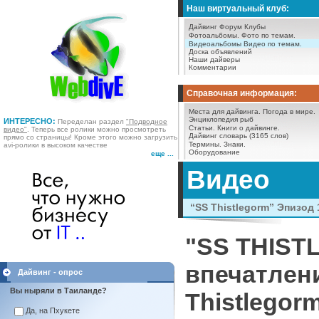
Наш виртуальный клуб:
Дайвинг Форум
Клубы
Фотоальбомы.
Фото по темам.
Видеоальбомы
Видео по темам.
Доска объявлений
Наши дайверы
Комментарии
Справочная информация:
Места для дайвинга.
Погода в мире.
Энциклопедия рыб
ИНТЕРЕСНО:
Переделан раздел
"Подводное
Статьи.
Книги о дайвинге.
видео"
. Теперь все ролики можно просмотреть
Дайвинг словарь (3165 слов)
прямо со страницы! Кроме этого можно загрузить
Термины.
Знаки.
avi-ролики в высоком качестве
Оборудование
еще ...
Видео
“SS Thistlegorm” Эпизод 
"SS THIST
впечатлени
Дайвинг - опрос
Вы ныряли в Таиланде?
Thistlegor
Да, на Пхукете