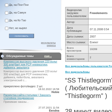
Да, на Пхи-Пхи
Видеоролик
Да, на Самуи
загружен
Freeelements
пользователем:
Да, на Ко Тао
Автор:
Дата
Нет, не нырял
07.11.2008 0:54
публикации:
Дата съемки:
2007
Место съемки:
Египет
результаты
опроса
Всего
19289
просмотров:
Обсуждаемые темы
еще...
Всего
2
комментариев:
Компрессор высокого давления 220 вольт
300 атм(бар) для PCP пневматики,
Все видеоальбомы пользователя Fre
дайвинга, акваланга
Компрессор высокого давления 220 вольт
Все видеоальбомы
300 атм(бар) для PCP пневматики,
дайвинга, пейнтбола, акваланга
“SS Thistlegor
электрический c...
( Любительски
прикреплено фото/видео: 2 шт.
18.02.2022 16:58
Hobie
“Thistlegorm” )
Раскрутка сайта статьями | Заказать
статейное продвижение
Принимаю заказы...
27.07.2021 11:54
28 минут виде
Ewsdea