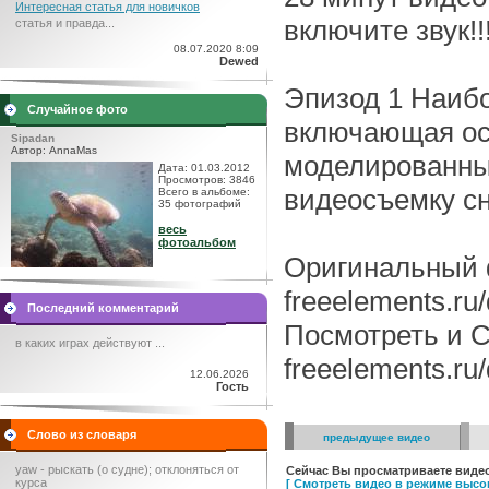
Интересная статья для новичков
включите звук!!
статья и правда...
08.07.2020 8:09
Dewed
Эпизод 1 Наиб
Случайное фото
включающая ос
Sipadan
Автор: AnnaMas
моделированны
Дата: 01.03.2012
Просмотров: 3846
видеосъемку сн
Всего в альбоме:
35 фотографий
весь
фотоальбом
Оригинальный 
freeelements.ru/
Последний комментарий
Посмотреть и С
в каких играх действуют ...
freeelements.ru
12.06.2026
Гость
Слово из словаря
предыдущее видео
yaw - рыскать (о судне); отклоняться от
Сейчас Вы просматриваете видео
курса
[ Смотреть видео в режиме высок