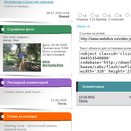
Интересная статья для новичков
статья и правда...
08.07.2020 8:09
+3
+2
+1
0
Dewed
Оценка: 3 (3 баллов, 1 голосов)
Olena +3
,
Случайное фото
Ссылка на ролик:
Что смог поднять
Автор: Alex
Дата: 20.06.2008
Просмотров: 5398
Текст объекта для установки роли
Всего в альбоме:
14 фотографий
весь
фотоальбом
Последний комментарий
Комментарии
в каких играх действуют ...
13.10.2012
Y
12.06.2026
Гость
Гость
Слово из словаря
retaining strap - затылочный ремень
лицевой маски