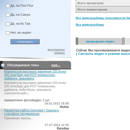
Всего просмотров:
Да, на Пхи-Пхи
Всего комментариев:
Да, на Самуи
Все видеоальбомы пользователя Ник
Да, на Ко Тао
Все видеоальбомы
Нет, не нырял
предыдущее видео
результаты
Сейчас Вы просматриваете видео
опроса
[ Смотреть видео в режиме высок
Обсуждаемые темы
еще...
Компрессор высокого давления 220 вольт
300 атм(бар) для PCP пневматики,
дайвинга, акваланга
Компрессор высокого давления 220 вольт
300 атм(бар) для PCP пневматики,
дайвинга, пейнтбола, акваланга
электрический c...
прикреплено фото/видео: 2 шт.
18.02.2022 16:58
Hobie
Раскрутка сайта статьями | Заказать
статейное продвижение
Принимаю заказы...
27.07.2021 11:54
Ewsdea