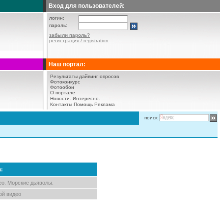
Вход для пользователей:
логин:
пароль:
забыли пароль?
регистрация / registration
Наш портал:
Результаты дайвинг опросов
Фотоконкурс
Фотообои
О портале
Новости.
Интересно.
Контакты
Помощь
Реклама
поиск:
м:
ео. Морские дьяволы.
ой видео