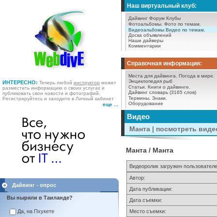
Наш виртуальный клуб:
Дайвинг Форум
Клубы
Фотоальбомы.
Фото по темам.
Видеоальбомы
Видео по темам.
Доска объявлений
Наши дайверы
Комментарии
Справочная информация:
Места для дайвинга.
Погода в мире.
Энциклопедия рыб
ИНТЕРЕСНО:
Теперь любой
инструктор
может
Статьи.
Книги о дайвинге.
разместить информацию о своих услугах и
Дайвинг словарь (3165 слов)
публиковать свои новости и фотографий.
Термины.
Знаки.
Регистрируйтесь и заходите в Личный кабинет
Оборудование
еще ...
Видео
Манта | посмотреть виде
Манта / Манта
Видеоролик загружен пользовател
Автор:
Дайвинг - опрос
Дата публикации:
Вы ныряли в Таиланде?
Дата съемки:
Да, на Пхукете
Место съемки: