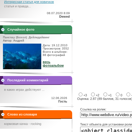
Интересная статья для новичков
статья и правда...
08.07.2020 8:09
Dewed
Случайное фото
Панглау (Бохол). Дейлидайвинг
Автор: Андрей
Дата: 19.12.2010
Просмотров: 3552
Всего в альбоме:
88 фотографий
весь
фотоальбом
Последний комментарий
в каких играх действуют ...
+3
+2
+1
0
12.06.2026
Оценка: 2.87 (89 баллов, 31 голосов
Гость
Ссылка на ролик:
Слово из словаря
кормовая качка - rocking
Текст объекта для установки роли