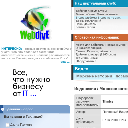
Наш виртуальный клуб:
Дайвинг Форум
Клубы
Фотоальбомы.
Фото по темам.
Видеоальбомы
Видео по темам.
Доска объявлений
Наши дайверы
Комментарии
Справочная информация:
Места для дайвинга.
Погода в мире.
Энциклопедия рыб
ИНТЕРЕСНО:
Теперь в форуме виден
pr-рейтинг
Статьи.
Книги о дайвинге.
участников, что облегчает восприятие
Дайвинг словарь (3165 слов)
авторитетности мнения. Рейтинг расчитывается
Термины.
Знаки.
на основе Вашей реакции на сообщения
+1
и
-1
.
Оборудование
еще ...
Видео
Морские истории | посм
Индонезия / Морские ист
Видеоролик
загружен
Trimics
пользователем:
Дайвинг - опрос
Автор:
Полянский Влад
Вы ныряли в Таиланде?
Дата
07.04.2010 11:14
публикации:
Да, на Пхукете