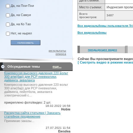
Дата съемки:
Да, на Пхи-Пхи
Место съемки:
Индонезия проли
Всего
Да, на Самуи
3487
просмотров:
Да, на Ко Тао
Все видеоальбомы пользователя Trim
Все видеоальбомы
Нет, не нырял
предыдущее видео
результаты
опроса
Сейчас Вы просматриваете видео
[ Смотреть видео в режиме низко
Обсуждаемые темы
еще...
Компрессор высокого давления 220 вольт
300 атм(бар) для PCP пневматики,
дайвинга, акваланга
Компрессор высокого давления 220 вольт
300 атм(бар) для PCP пневматики,
дайвинга, пейнтбола, акваланга
электрический c...
прикреплено фото/видео: 2 шт.
18.02.2022 16:58
Hobie
Раскрутка сайта статьями | Заказать
статейное продвижение
Принимаю заказы...
27.07.2021 11:54
Ewsdea