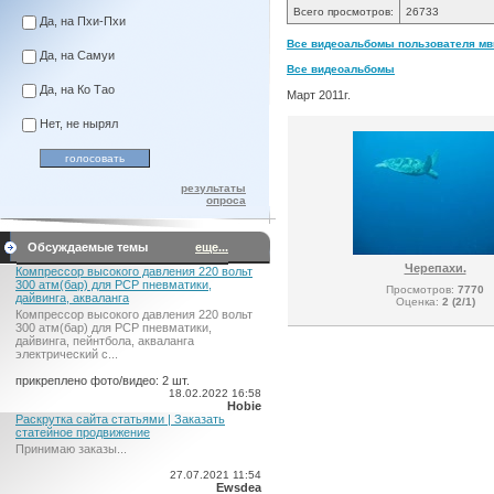
Всего просмотров:
26733
Да, на Пхи-Пхи
Все видеоальбомы пользователя мви
Да, на Самуи
Все видеоальбомы
Да, на Ко Тао
Март 2011г.
Нет, не нырял
результаты
опроса
Обсуждаемые темы
еще...
Черепахи.
Компрессор высокого давления 220 вольт
300 атм(бар) для PCP пневматики,
Просмотров:
7770
дайвинга, акваланга
Оценка:
2 (2/1)
Компрессор высокого давления 220 вольт
300 атм(бар) для PCP пневматики,
дайвинга, пейнтбола, акваланга
электрический c...
прикреплено фото/видео: 2 шт.
18.02.2022 16:58
Hobie
Раскрутка сайта статьями | Заказать
статейное продвижение
Принимаю заказы...
27.07.2021 11:54
Ewsdea