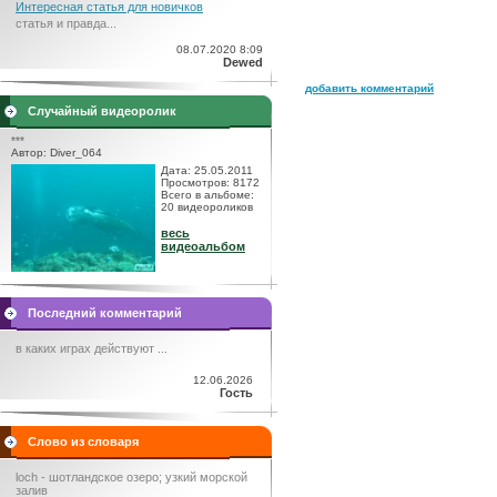
Интересная статья для новичков
статья и правда...
08.07.2020 8:09
Dewed
добавить комментарий
Случайный видеоролик
***
Автор: Diver_064
Дата: 25.05.2011
Просмотров: 8172
Всего в альбоме:
20 видеороликов
весь
видеоальбом
Последний комментарий
в каких играх действуют ...
12.06.2026
Гость
Слово из словаря
loch - шотландское озеро; узкий морской
залив