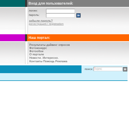
Вход для пользователей:
логин:
пароль:
забыли пароль?
регистрация / registration
Наш портал:
Результаты дайвинг опросов
Фотоконкурс
Фотообои
О портале
Новости.
Интересно.
Контакты
Помощь
Реклама
поиск: