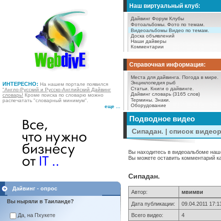
Наш виртуальный клуб:
Дайвинг Форум
Клубы
Фотоальбомы.
Фото по темам.
Видеоальбомы
Видео по темам.
Доска объявлений
Наши дайверы
Комментарии
Справочная информация:
Места для дайвинга.
Погода в мире.
Энциклопедия рыб
ИНТЕРЕСНО:
На нашем портале появился
Статьи.
Книги о дайвинге.
"Англо-Русский и Русско-Английский Дайвинг
Дайвинг словарь (3165 слов)
словарь!
Кроме поиска по словарю можно
Термины.
Знаки.
распечатать "словарный минимум".
Оборудование
еще ...
Подводное видео
Сипадан. | список видео
Вы находитесь в видеоальбоме наше
Вы можете оставить комментарий как
Сипадан.
Дайвинг - опрос
Автор:
мвимви
Вы ныряли в Таиланде?
Дата публикации:
09.04.2011 17:1
Всего видео:
4
Да, на Пхукете