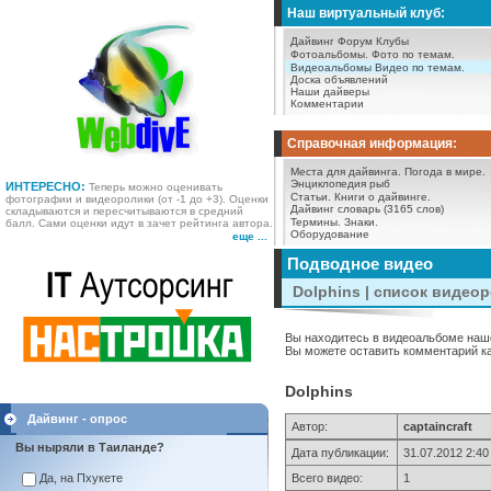
Наш виртуальный клуб:
Дайвинг Форум
Клубы
Фотоальбомы.
Фото по темам.
Видеоальбомы
Видео по темам.
Доска объявлений
Наши дайверы
Комментарии
Справочная информация:
Места для дайвинга.
Погода в мире.
Энциклопедия рыб
ИНТЕРЕСНО:
Теперь можно оценивать
Статьи.
Книги о дайвинге.
фотографии и видеоролики (от -1 до +3). Оценки
Дайвинг словарь (3165 слов)
складываются и пересчитываются в средний
Термины.
Знаки.
балл. Сами оценки идут в зачет рейтинга автора.
Оборудование
еще ...
Подводное видео
Dolphins | список видео
Вы находитесь в видеоальбоме наше
Вы можете оставить комментарий как
Dolphins
Дайвинг - опрос
Автор:
captaincraft
Вы ныряли в Таиланде?
Дата публикации:
31.07.2012 2:40
Всего видео:
1
Да, на Пхукете