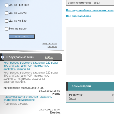
Всего просмотров:
8513
Да, на Пхи-Пхи
Все видеоальбомы пользователя capta
Да, на Самуи
Все видеоальбомы
Да, на Ко Тао
Нет, не нырял
результаты
опроса
Обсуждаемые темы
еще...
Компрессор высокого давления 220 вольт
300 атм(бар) для PCP пневматики,
дайвинга, акваланга
Компрессор высокого давления 220 вольт
300 атм(бар) для PCP пневматики,
дайвинга, пейнтбола, акваланга
электрический c...
Комментарии
прикреплено фото/видео: 2 шт.
18.02.2022 16:58
Hobie
13.10.2012
K
Раскрутка сайта статьями | Заказать
Гость
статейное продвижение
Принимаю заказы...
27.07.2021 11:54
Ewsdea