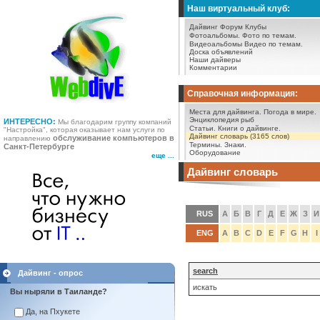
Наш виртуальный клуб:
Дайвинг Форум
Клубы
Фотоальбомы.
Фото по темам.
Видеоальбомы
Видео по темам.
Доска объявлений
Наши дайверы
Комментарии
Справочная информация:
Места для дайвинга.
Погода в мире.
Энциклопедия рыб
ИНТЕРЕСНО:
Мы благодарим группу компаний
Статьи.
Книги о дайвинге.
"Настройка", которая оказывает нам услуги по
Дайвинг словарь (3165 слов)
обслуживание компьютеров в
направлению
Термины.
Знаки.
Санкт-Петербурге
Оборудование
еще ...
Дайвинг словарь
RUS
А
Б
В
Г
Д
Е
Ж
З
И
ENG
A
B
C
D
E
F
G
H
I
search
Дайвинг - опрос
искать
Вы ныряли в Таиланде?
Да, на Пхукете