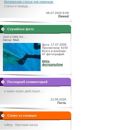
Интересная статья для новичков
статья и правда...
08.07.2020 8:09
Dewed
Случайное фото
Just a little bit...
Автор: Май.
Дата: 17.07.2008
Просмотров: 6150
Всего в альбоме:
47 фотографий
весь
фотоальбом
Последний комментарий
в каких играх действуют ...
12.06.2026
Гость
Слово из словаря
rolling - бортовая качка