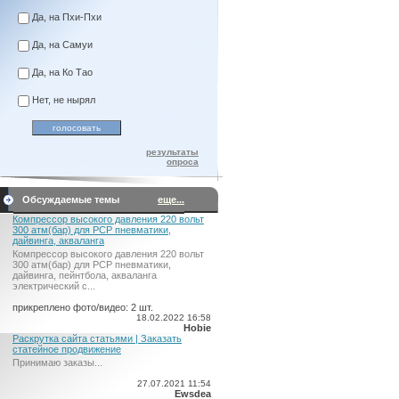
Да, на Пхи-Пхи
Да, на Самуи
Да, на Ко Тао
Нет, не нырял
результаты
опроса
Обсуждаемые темы
еще...
Компрессор высокого давления 220 вольт
300 атм(бар) для PCP пневматики,
дайвинга, акваланга
Компрессор высокого давления 220 вольт
300 атм(бар) для PCP пневматики,
дайвинга, пейнтбола, акваланга
электрический c...
прикреплено фото/видео: 2 шт.
18.02.2022 16:58
Hobie
Раскрутка сайта статьями | Заказать
статейное продвижение
Принимаю заказы...
27.07.2021 11:54
Ewsdea