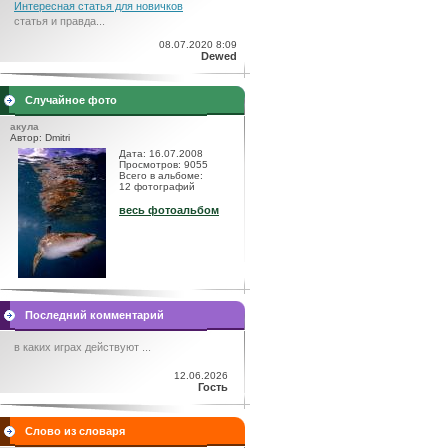
Интересная статья для новичков
статья и правда...
08.07.2020 8:09
Dewed
Случайное фото
акула
Автор: Dmitri
Дата: 16.07.2008
Просмотров: 9055
Всего в альбоме:
12 фотографий
весь фотоальбом
Последний комментарий
в каких играх действуют ...
12.06.2026
Гость
Слово из словаря