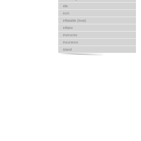
idle
inch
inflatable (boat)
inflator
instructor
insurance
island