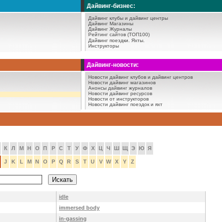
Дайвинг-бизнес:
Дайвинг клубы и дайвинг центры
Дайвинг Магазины
Дайвинг Журналы
Рейтинг сайтов (ТОП100)
Дайвинг поездки.
Яхты.
Инструкторы
Дайвинг-новости:
Новости дайвинг клубов и дайвинг центров
Новости дайвинг магазинов
Анонсы дайвинг журналов
Новости дайвинг ресурсов
Новости от инструкторов
Новости дайвинг поездок и яхт
К
Л
М
Н
О
П
Р
С
Т
У
Ф
Х
Ц
Ч
Ш
Щ
Э
Ю
Я
J
K
L
M
N
O
P
Q
R
S
T
U
V
W
X
Y
Z
idle
immersed body
in-gassing