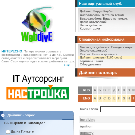
Наш виртуальный клуб:
Дайвинг Форум
Клубы
Фотоальбомы.
Фото по темам.
Видеоальбомы
Видео по темам.
Доска объявлений
Наши дайверы
Комментарии
Справочная информация:
Места для дайвинга.
Погода в мире.
Энциклопедия рыб
ИНТЕРЕСНО:
Теперь можно оценивать
Статьи.
Книги о дайвинге.
фотографии и видеоролики (от -1 до +3). Оценки
Дайвинг словарь (3165 слов)
складываются и пересчитываются в средний
Термины.
Знаки.
балл. Сами оценки идут в зачет рейтинга автора.
Оборудование
еще ...
Дайвинг словарь
RUS
А
Б
В
Г
Д
Е
Ж
З
И
ENG
A
B
C
D
E
F
G
H
I
Поиск слова
Дайвинг - опрос
ice diving
Вы ныряли в Таиланде?
ignition
Да, на Пхукете
impurity