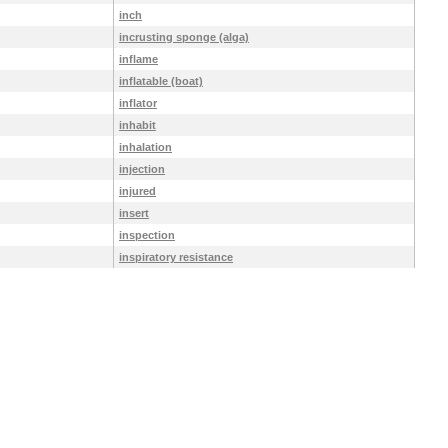
inch
incrusting sponge (alga)
inflame
inflatable (boat)
inflator
inhabit
inhalation
injection
injured
insert
inspection
inspiratory resistance