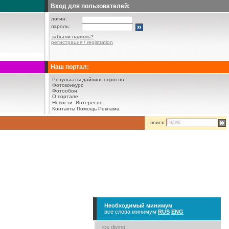
Вход для пользователей:
логин:
пароль:
забыли пароль?
регистрация / registration
Наш портал:
Результаты дайвинг опросов
Фотоконкурс
Фотообои
О портале
Новости.
Интересно.
Контакты
Помощь
Реклама
поиск:
Необходимый минимум
все слова минимум
RUS
ENG
ice diving