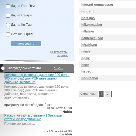
inboard compressor
Да, на Пхи-Пхи
incident
Да, на Самуи
inert gas
inflammation
Да, на Ко Тао
inflation
Нет, не нырял
influence (on)
inhabitant
inhale
результаты
опроса
injure
inner
Обсуждаемые темы
еще...
inspect
Компрессор высокого давления 220 вольт
inspiration
300 атм(бар) для PCP пневматики,
дайвинга, акваланга
Компрессор высокого давления 220 вольт
300 атм(бар) для PCP пневматики,
Страницы:
1
2
дайвинга, пейнтбола, акваланга
электрический c...
прикреплено фото/видео: 2 шт.
18.02.2022 16:58
Hobie
Раскрутка сайта статьями | Заказать
статейное продвижение
Принимаю заказы...
27.07.2021 11:54
Ewsdea