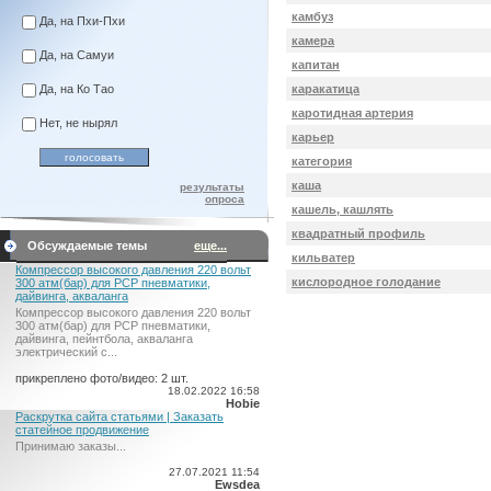
камбуз
Да, на Пхи-Пхи
камера
Да, на Самуи
капитан
каракатица
Да, на Ко Тао
каротидная артерия
Нет, не нырял
карьер
категория
каша
результаты
опроса
кашель, кашлять
квадратный профиль
Обсуждаемые темы
еще...
кильватер
Компрессор высокого давления 220 вольт
кислородное голодание
300 атм(бар) для PCP пневматики,
дайвинга, акваланга
Компрессор высокого давления 220 вольт
300 атм(бар) для PCP пневматики,
дайвинга, пейнтбола, акваланга
электрический c...
прикреплено фото/видео: 2 шт.
18.02.2022 16:58
Hobie
Раскрутка сайта статьями | Заказать
статейное продвижение
Принимаю заказы...
27.07.2021 11:54
Ewsdea