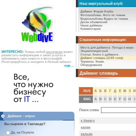
Наш виртуальный клуб:
Дайвинг Форум
Клубы
Фотоальбомы.
Фото по темам.
Видеоальбомы
Видео по темам.
Доска объявлений
Наши дайверы
Комментарии
Справочная информация:
Места для дайвинга.
Погода в мире.
Энциклопедия рыб
ИНТЕРЕСНО:
Теперь любой
инструктор
может
Статьи.
Книги о дайвинге.
разместить информацию о своих услугах и
Дайвинг словарь (3165 слов)
публиковать свои новости и фотографий.
Термины.
Знаки.
Регистрируйтесь и заходите в Личный кабинет
Оборудование
еще ...
Дайвинг словарь
RUS
А
Б
В
Г
Д
Е
Ж
З
И
ENG
A
B
C
D
E
F
G
H
I
Поиск слова
Дайвинг - опрос
к берегу
Вы ныряли в Таиланде?
калан
Да, на Пхукете
кальян