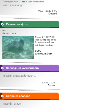
Интересная статья для новичков
статья и правда...
08.07.2020 8:09
Dewed
Случайное фото
скат
Автор: царь
Дата: 22.12.2008
Просмотров: 4668
Всего в альбоме:
24 фотографий
весь
фотоальбом
Последний комментарий
в каких играх действуют ...
12.06.2026
Гость
Слово из словаря
гравий - gravel