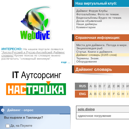
Наш виртуальный клуб:
Дайвинг Форум
Клубы
Фотоальбомы.
Фото по темам.
Видеоальбомы
Видео по темам.
Доска объявлений
Наши дайверы
Комментарии
Справочная информация:
Места для дайвинга.
Погода в мире.
Энциклопедия рыб
ИНТЕРЕСНО:
На нашем портале появился
Статьи.
Книги о дайвинге.
"Англо-Русский и Русско-Английский Дайвинг
Дайвинг словарь (3165 слов)
словарь!
Кроме поиска по словарю можно
Термины.
Знаки.
распечатать "словарный минимум".
Оборудование
еще ...
Дайвинг словарь
RUS
А
Б
В
Г
Д
Е
Ж
З
И
ENG
A
B
C
D
E
F
G
H
I
solo diving
Дайвинг - опрос
одиночное погружение
Вы ныряли в Таиланде?
Да, на Пхукете