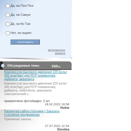
Да, на Пхи-Пхи
Да, на Самуи
Да, на Ко Тао
Нет, не нырял
результаты
опроса
Обсуждаемые темы
еще...
Компрессор высокого давления 220 вольт
300 атм(бар) для PCP пневматики,
дайвинга, акваланга
Компрессор высокого давления 220 вольт
300 атм(бар) для PCP пневматики,
дайвинга, пейнтбола, акваланга
электрический c...
прикреплено фото/видео: 2 шт.
18.02.2022 16:58
Hobie
Раскрутка сайта статьями | Заказать
статейное продвижение
Принимаю заказы...
27.07.2021 11:54
Ewsdea