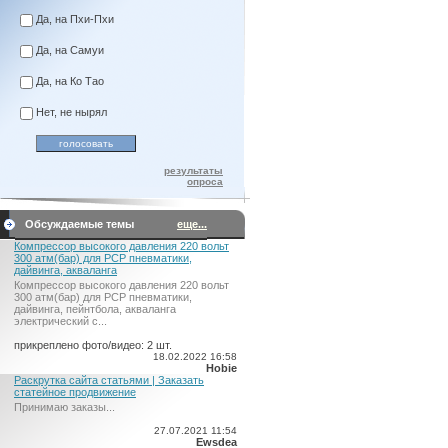
Да, на Пхи-Пхи
Да, на Самуи
Да, на Ко Тао
Нет, не нырял
результаты
опроса
Обсуждаемые темы
еще...
Компрессор высокого давления 220 вольт
300 атм(бар) для PCP пневматики,
дайвинга, акваланга
Компрессор высокого давления 220 вольт
300 атм(бар) для PCP пневматики,
дайвинга, пейнтбола, акваланга
электрический c...
прикреплено фото/видео: 2 шт.
18.02.2022 16:58
Hobie
Раскрутка сайта статьями | Заказать
статейное продвижение
Принимаю заказы...
27.07.2021 11:54
Ewsdea