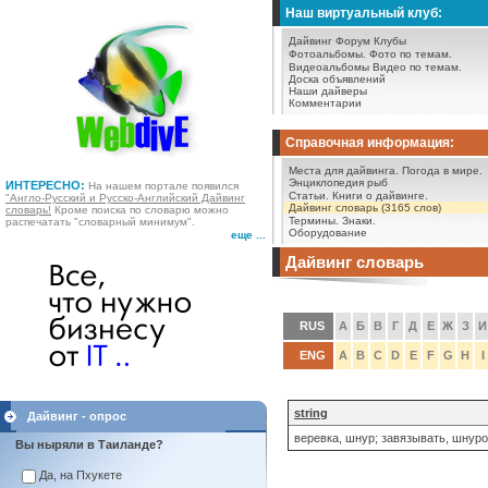
Наш виртуальный клуб:
Дайвинг Форум
Клубы
Фотоальбомы.
Фото по темам.
Видеоальбомы
Видео по темам.
Доска объявлений
Наши дайверы
Комментарии
Справочная информация:
Места для дайвинга.
Погода в мире.
Энциклопедия рыб
ИНТЕРЕСНО:
На нашем портале появился
Статьи.
Книги о дайвинге.
"Англо-Русский и Русско-Английский Дайвинг
Дайвинг словарь (3165 слов)
словарь!
Кроме поиска по словарю можно
Термины.
Знаки.
распечатать "словарный минимум".
Оборудование
еще ...
Дайвинг словарь
RUS
А
Б
В
Г
Д
Е
Ж
З
И
ENG
A
B
C
D
E
F
G
H
I
string
Дайвинг - опрос
веревка, шнур; завязывать, шнур
Вы ныряли в Таиланде?
Да, на Пхукете