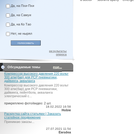
Да, на Пхи-Пхи
Да, на Самуи
Да, на Ко Тао
Нет, не нырял
результаты
опроса
Обсуждаемые темы
еще...
Компрессор высокого давления 220 вольт
300 атм(бар) для PCP пневматики,
дайвинга, акваланга
Компрессор высокого давления 220 вольт
300 атм(бар) для PCP пневматики,
дайвинга, пейнтбола, акваланга
электрический c...
прикреплено фото/видео: 2 шт.
18.02.2022 16:58
Hobie
Раскрутка сайта статьями | Заказать
статейное продвижение
Принимаю заказы...
27.07.2021 11:54
Ewsdea