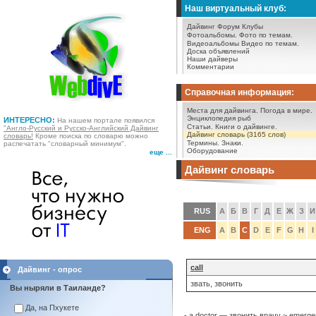
Наш виртуальный клуб:
Дайвинг Форум
Клубы
Фотоальбомы.
Фото по темам.
Видеоальбомы
Видео по темам.
Доска объявлений
Наши дайверы
Комментарии
Справочная информация:
Места для дайвинга.
Погода в мире.
Энциклопедия рыб
ИНТЕРЕСНО:
На нашем портале появился
Статьи.
Книги о дайвинге.
"Англо-Русский и Русско-Английский Дайвинг
Дайвинг словарь (3165 слов)
словарь!
Кроме поиска по словарю можно
Термины.
Знаки.
распечатать "словарный минимум".
Оборудование
еще ...
Дайвинг словарь
RUS
А
Б
В
Г
Д
Е
Ж
З
И
ENG
A
B
C
D
E
F
G
H
I
call
Дайвинг - опрос
звать, звонить
Вы ныряли в Таиланде?
Да, на Пхукете
- a doctor — звонить врачу ~ emerg