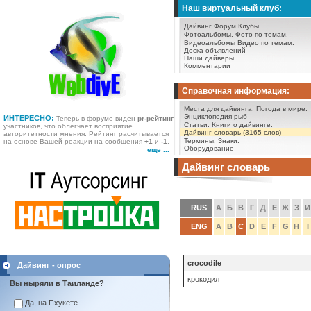
Наш виртуальный клуб:
Дайвинг Форум
Клубы
Фотоальбомы.
Фото по темам.
Видеоальбомы
Видео по темам.
Доска объявлений
Наши дайверы
Комментарии
Справочная информация:
Места для дайвинга.
Погода в мире.
Энциклопедия рыб
ИНТЕРЕСНО:
Теперь в форуме виден
pr-рейтинг
Статьи.
Книги о дайвинге.
участников, что облегчает восприятие
Дайвинг словарь (3165 слов)
авторитетности мнения. Рейтинг расчитывается
Термины.
Знаки.
на основе Вашей реакции на сообщения
+1
и
-1
.
Оборудование
еще ...
Дайвинг словарь
RUS
А
Б
В
Г
Д
Е
Ж
З
И
ENG
A
B
C
D
E
F
G
H
I
crocodile
Дайвинг - опрос
крокодил
Вы ныряли в Таиланде?
Да, на Пхукете