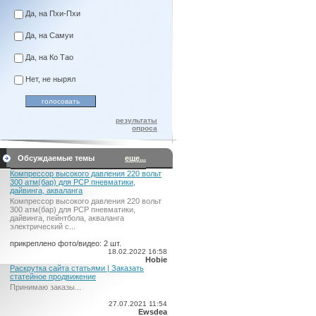
Да, на Пхи-Пхи
Да, на Самуи
Да, на Ко Тао
Нет, не нырял
результаты
опроса
Обсуждаемые темы
еще...
Компрессор высокого давления 220 вольт
300 атм(бар) для PCP пневматики,
дайвинга, акваланга
Компрессор высокого давления 220 вольт
300 атм(бар) для PCP пневматики,
дайвинга, пейнтбола, акваланга
электрический c...
прикреплено фото/видео: 2 шт.
18.02.2022 16:58
Hobie
Раскрутка сайта статьями | Заказать
статейное продвижение
Принимаю заказы...
27.07.2021 11:54
Ewsdea