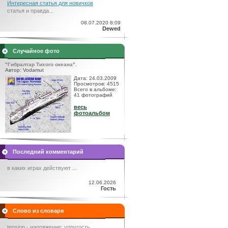
Интересная статья для новичков
статья и правда...
08.07.2020 8:09
Dewed
Случайное фото
"Гибралтар Тихого океана".
Автор: Vodamut
Дата: 24.03.2009
Просмотров: 4515
Всего в альбоме:
41 фотографий
весь
фотоальбом
Последний комментарий
в каких играх действуют ...
12.06.2026
Гость
Слово из словаря
tension - напряжение; упругость