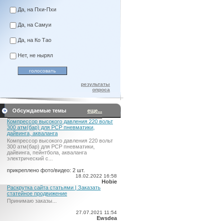
Да, на Пхи-Пхи
Да, на Самуи
Да, на Ко Тао
Нет, не нырял
результаты
опроса
Обсуждаемые темы
еще...
Компрессор высокого давления 220 вольт
300 атм(бар) для PCP пневматики,
дайвинга, акваланга
Компрессор высокого давления 220 вольт
300 атм(бар) для PCP пневматики,
дайвинга, пейнтбола, акваланга
электрический c...
прикреплено фото/видео: 2 шт.
18.02.2022 16:58
Hobie
Раскрутка сайта статьями | Заказать
статейное продвижение
Принимаю заказы...
27.07.2021 11:54
Ewsdea