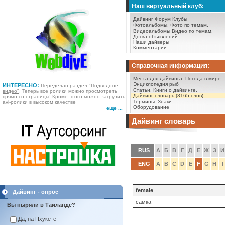
Наш виртуальный клуб:
Дайвинг Форум
Клубы
Фотоальбомы.
Фото по темам.
Видеоальбомы
Видео по темам.
Доска объявлений
Наши дайверы
Комментарии
Справочная информация:
Места для дайвинга.
Погода в мире.
Энциклопедия рыб
ИНТЕРЕСНО:
Переделан раздел
"Подводное
Статьи.
Книги о дайвинге.
видео"
. Теперь все ролики можно просмотреть
Дайвинг словарь (3165 слов)
прямо со страницы! Кроме этого можно загрузить
Термины.
Знаки.
avi-ролики в высоком качестве
Оборудование
еще ...
Дайвинг словарь
RUS
А
Б
В
Г
Д
Е
Ж
З
И
ENG
A
B
C
D
E
F
G
H
I
female
Дайвинг - опрос
самка
Вы ныряли в Таиланде?
Да, на Пхукете