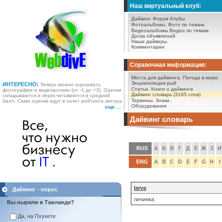
Наш виртуальный клуб:
Дайвинг Форум
Клубы
Фотоальбомы.
Фото по темам.
Видеоальбомы
Видео по темам.
Доска объявлений
Наши дайверы
Комментарии
Справочная информация:
Места для дайвинга.
Погода в мире.
Энциклопедия рыб
ИНТЕРЕСНО:
Теперь можно оценивать
Статьи.
Книги о дайвинге.
фотографии и видеоролики (от -1 до +3). Оценки
Дайвинг словарь (3165 слов)
складываются и пересчитываются в средний
Термины.
Знаки.
балл. Сами оценки идут в зачет рейтинга автора.
Оборудование
еще ...
Дайвинг словарь
RUS
А
Б
В
Г
Д
Е
Ж
З
И
ENG
A
B
C
D
E
F
G
H
I
larva
Дайвинг - опрос
личинка
Вы ныряли в Таиланде?
Да, на Пхукете