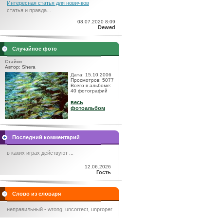
Интересная статья для новичков
статья и правда...
08.07.2020 8:09
Dewed
Случайное фото
Стайки
Автор: Shera
Дата: 15.10.2006
Просмотров: 5077
Всего в альбоме:
40 фотографий
весь
фотоальбом
Последний комментарий
в каких играх действуют ...
12.06.2026
Гость
Слово из словаря
неправильный - wrong, uncorrect, unproper