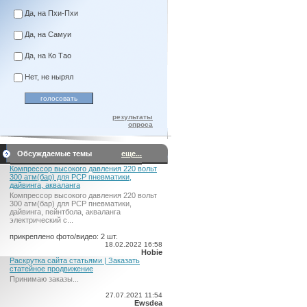
Да, на Пхи-Пхи
Да, на Самуи
Да, на Ко Тао
Нет, не нырял
результаты
опроса
Обсуждаемые темы
еще...
Компрессор высокого давления 220 вольт
300 атм(бар) для PCP пневматики,
дайвинга, акваланга
Компрессор высокого давления 220 вольт
300 атм(бар) для PCP пневматики,
дайвинга, пейнтбола, акваланга
электрический c...
прикреплено фото/видео: 2 шт.
18.02.2022 16:58
Hobie
Раскрутка сайта статьями | Заказать
статейное продвижение
Принимаю заказы...
27.07.2021 11:54
Ewsdea