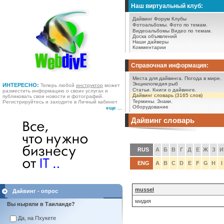
Наш виртуальный клуб:
Дайвинг Форум
Клубы
Фотоальбомы.
Фото по темам.
Видеоальбомы
Видео по темам.
Доска объявлений
Наши дайверы
Комментарии
Справочная информация:
Места для дайвинга.
Погода в мире.
Энциклопедия рыб
ИНТЕРЕСНО:
Теперь любой
инструктор
может
Статьи.
Книги о дайвинге.
разместить информацию о своих услугах и
Дайвинг словарь (3165 слов)
публиковать свои новости и фотографий.
Термины.
Знаки.
Регистрируйтесь и заходите в Личный кабинет
Оборудование
еще ...
Дайвинг словарь
RUS
А
Б
В
Г
Д
Е
Ж
З
И
ENG
A
B
C
D
E
F
G
H
I
mussel
Дайвинг - опрос
мидия
Вы ныряли в Таиланде?
Да, на Пхукете