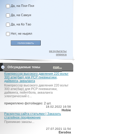
Да, на Пхи-Пхи
Да, на Самуи
Да, на Ко Тао
Нет, не нырял
результаты
опроса
Обсуждаемые темы
еще...
Компрессор высокого давления 220 вольт
300 атм(бар) для PCP пневматики,
дайвинга, акваланга
Компрессор высокого давления 220 вольт
300 атм(бар) для PCP пневматики,
дайвинга, пейнтбола, акваланга
электрический c...
прикреплено фото/видео: 2 шт.
18.02.2022 16:58
Hobie
Раскрутка сайта статьями | Заказать
статейное продвижение
Принимаю заказы...
27.07.2021 11:54
Ewsdea