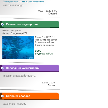
Интересная статья для новичков
статья и правда...
08.07.2020 8:09
Dewed
Случайный видеоролик
Египет на рифе
Автор: Владимир474
Дата: 15.12.2010
Просмотров: 11016
Всего в альбоме:
1 видеороликов
весь
видеоальбом
Последний комментарий
в каких играх действуют ...
12.06.2026
Гость
Слово из словаря
хранение - storage