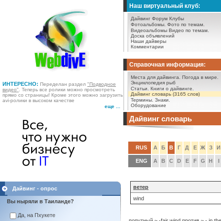
Наш виртуальный клуб:
Дайвинг Форум
Клубы
Фотоальбомы.
Фото по темам.
Видеоальбомы
Видео по темам.
Доска объявлений
Наши дайверы
Комментарии
Справочная информация:
Места для дайвинга.
Погода в мире.
Энциклопедия рыб
ИНТЕРЕСНО:
Переделан раздел
"Подводное
Статьи.
Книги о дайвинге.
видео"
. Теперь все ролики можно просмотреть
Дайвинг словарь (3165 слов)
прямо со страницы! Кроме этого можно загрузить
Термины.
Знаки.
avi-ролики в высоком качестве
Оборудование
еще ...
Дайвинг словарь
RUS
А
Б
В
Г
Д
Е
Ж
З
И
ENG
A
B
C
D
E
F
G
H
I
ветер
Дайвинг - опрос
wind
Вы ныряли в Таиланде?
Да, на Пхукете
попутный ~ -fair wind против ~ - in th