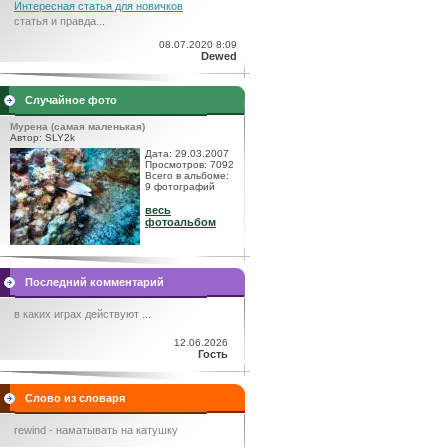
Интересная статья для новичков
статья и правда...
08.07.2020 8:09
Dewed
Случайное фото
Мурена (самая маленькая)
Автор: SLY2k
Дата: 29.03.2007
Просмотров: 7092
Всего в альбоме:
9 фотографий
весь
фотоальбом
Последний комментарий
в каких играх действуют ...
12.06.2026
Гость
Слово из словаря
rewind - наматывать на катушку