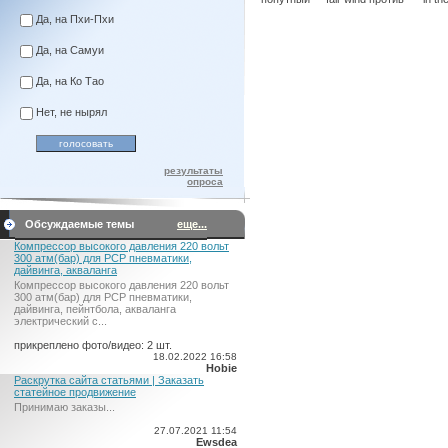
Да, на Пхи-Пхи
Да, на Самуи
Да, на Ко Тао
Нет, не нырял
результаты
опроса
Обсуждаемые темы
еще...
Компрессор высокого давления 220 вольт
300 атм(бар) для PCP пневматики,
дайвинга, акваланга
Компрессор высокого давления 220 вольт
300 атм(бар) для PCP пневматики,
дайвинга, пейнтбола, акваланга
электрический c...
прикреплено фото/видео: 2 шт.
18.02.2022 16:58
Hobie
Раскрутка сайта статьями | Заказать
статейное продвижение
Принимаю заказы...
27.07.2021 11:54
Ewsdea