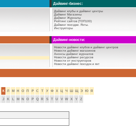
Дайвинг-бизнес:
Дайвинг клубы и дайвинг центры
Дайвинг Магазины
Дайвинг Журналы
Рейтинг сайтов (ТОП100)
Дайвинг поездки.
Яхты.
Инструкторы
Дайвинг-новости:
Новости дайвинг клубов и дайвинг центров
Новости дайвинг магазинов
Анонсы дайвинг журналов
Новости дайвинг ресурсов
Новости от инструкторов
Новости дайвинг поездок и яхт
К
Л
М
Н
О
П
Р
С
Т
У
Ф
Х
Ц
Ч
Ш
Щ
Э
Ю
Я
J
K
L
M
N
O
P
Q
R
S
T
U
V
W
X
Y
Z