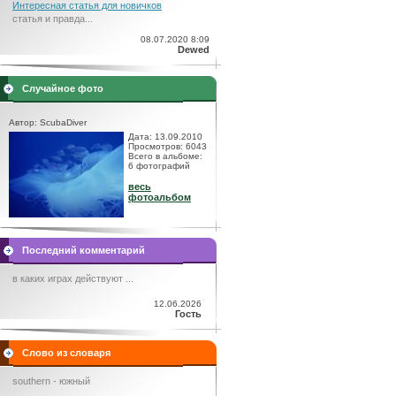
Интересная статья для новичков
статья и правда...
08.07.2020 8:09
Dewed
Случайное фото
Автор: ScubaDiver
Дата: 13.09.2010
Просмотров: 6043
Всего в альбоме:
6 фотографий
весь
фотоальбом
Последний комментарий
в каких играх действуют ...
12.06.2026
Гость
Слово из словаря
southern - южный