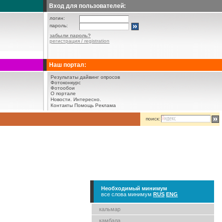
Вход для пользователей:
логин:
пароль:
забыли пароль?
регистрация / registration
Наш портал:
Результаты дайвинг опросов
Фотоконкурс
Фотообои
О портале
Новости.
Интересно.
Контакты
Помощь
Реклама
поиск:
Необходимый минимум
все слова минимум
RUS
ENG
кальмар
камбала