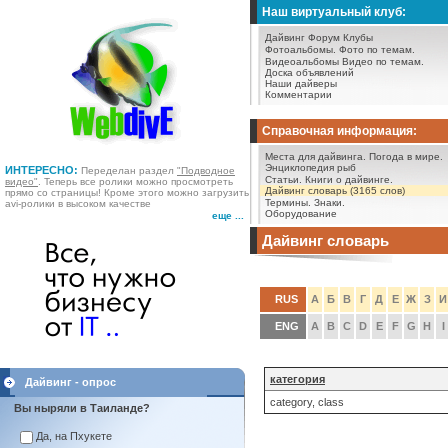
Наш виртуальный клуб:
Дайвинг Форум
Клубы
Фотоальбомы.
Фото по темам.
Видеоальбомы
Видео по темам.
Доска объявлений
Наши дайверы
Комментарии
Справочная информация:
Места для дайвинга.
Погода в мире.
Энциклопедия рыб
ИНТЕРЕСНО:
Переделан раздел
"Подводное
Статьи.
Книги о дайвинге.
видео"
. Теперь все ролики можно просмотреть
Дайвинг словарь (3165 слов)
прямо со страницы! Кроме этого можно загрузить
Термины.
Знаки.
avi-ролики в высоком качестве
Оборудование
еще ...
Дайвинг словарь
RUS
А
Б
В
Г
Д
Е
Ж
З
И
ENG
A
B
C
D
E
F
G
H
I
категория
Дайвинг - опрос
category, class
Вы ныряли в Таиланде?
Да, на Пхукете