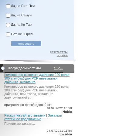
Да, на Пхи-Пхи
Да, на Самуи
Да, на Ко Тао
Нет, не нырял
результаты
опроса
Обсуждаемые темы
еще...
Компрессор высокого давления 220 вольт
300 атм(бар) для PCP пневматики,
дайвинга, акваланга
Компрессор высокого давления 220 вольт
300 атм(бар) для PCP пневматики,
дайвинга, пейнтбола, акваланга
электрический c...
прикреплено фото/видео: 2 шт.
18.02.2022 16:58
Hobie
Раскрутка сайта статьями | Заказать
статейное продвижение
Принимаю заказы...
27.07.2021 11:54
Ewsdea