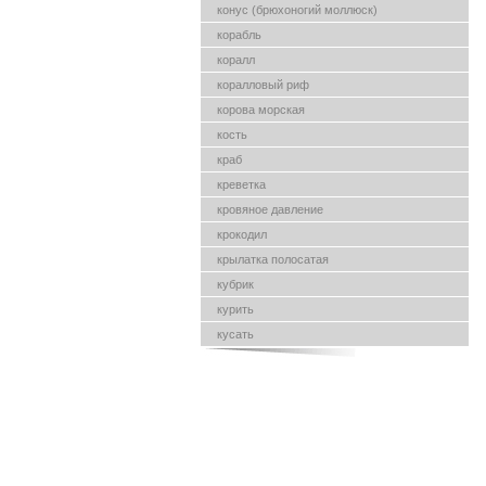
конус (брюхоногий моллюск)
корабль
коралл
коралловый риф
корова морская
кость
краб
креветка
кровяное давление
крокодил
крылатка полосатая
кубрик
курить
кусать