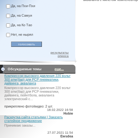
Да, на Пхи-Пхи
Да, на Самуи
Да, на Ко Тао
Нет, не нырял
результаты
опроса
Обсуждаемые темы
еще...
Компрессор высокого давления 220 вольт
300 атм(бар) для PCP пневматики,
дайвинга, акваланга
Компрессор высокого давления 220 вольт
300 атм(бар) для PCP пневматики,
дайвинга, пейнтбола, акваланга
электрический c...
прикреплено фото/видео: 2 шт.
18.02.2022 16:58
Hobie
Раскрутка сайта статьями | Заказать
статейное продвижение
Принимаю заказы...
27.07.2021 11:54
Ewsdea