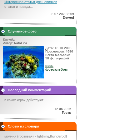
Интересная статья для новичков
статья и правда...
08.07.2020 8:09
Dewed
Случайное фото
Клумба
Автор: NataLina
Дата: 18.10.2008
Просмотров: 4986
Всего в альбоме:
58 фотографий
весь
фотоальбом
Последний комментарий
в каких играх действуют ...
12.06.2026
Гость
Слово из словаря
молния (грозовая) - lightning,thunderbolt