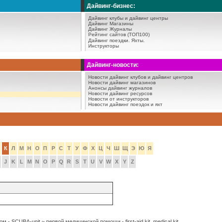
Дайвинг-бизнес:
Дайвинг клубы и дайвинг центры
Дайвинг Магазины
Дайвинг Журналы
Рейтинг сайтов (ТОП100)
Дайвинг поездки.
Яхты.
Инструкторы
Дайвинг-новости:
Новости дайвинг клубов и дайвинг центров
Новости дайвинг магазинов
Анонсы дайвинг журналов
Новости дайвинг ресурсов
Новости от инструкторов
Новости дайвинг поездок и яхт
К
Л
М
Н
О
П
Р
С
Т
У
Ф
Х
Ц
Ч
Ш
Щ
Э
Ю
Я
J
K
L
M
N
O
P
Q
R
S
T
U
V
W
X
Y
Z
 - SCUBA-unit ~ первой медицинской помощи - first-aid kit, medical kit