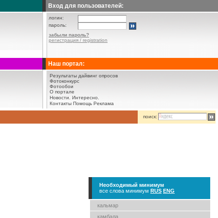
Вход для пользователей:
логин:
пароль:
забыли пароль?
регистрация / registration
Наш портал:
Результаты дайвинг опросов
Фотоконкурс
Фотообои
О портале
Новости.
Интересно.
Контакты
Помощь
Реклама
поиск:
Необходимый минимум
все слова минимум
RUS
ENG
кальмар
камбала