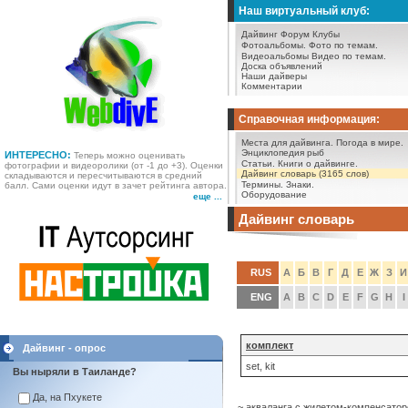
Наш виртуальный клуб:
Дайвинг Форум
Клубы
Фотоальбомы.
Фото по темам.
Видеоальбомы
Видео по темам.
Доска объявлений
Наши дайверы
Комментарии
Справочная информация:
Места для дайвинга.
Погода в мире.
Энциклопедия рыб
ИНТЕРЕСНО:
Теперь можно оценивать
Статьи.
Книги о дайвинге.
фотографии и видеоролики (от -1 до +3). Оценки
Дайвинг словарь (3165 слов)
складываются и пересчитываются в средний
Термины.
Знаки.
балл. Сами оценки идут в зачет рейтинга автора.
Оборудование
еще ...
Дайвинг словарь
RUS
А
Б
В
Г
Д
Е
Ж
З
И
ENG
A
B
C
D
E
F
G
H
I
комплект
Дайвинг - опрос
set, kit
Вы ныряли в Таиланде?
Да, на Пхукете
~ акваланга с жилетом-компенсатором