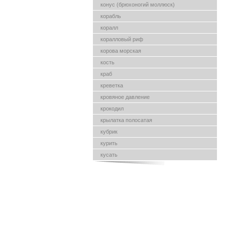
конус (брюхоногий моллюск)
корабль
коралл
коралловый риф
корова морская
кость
краб
креветка
кровяное давление
крокодил
крылатка полосатая
кубрик
курить
кусать