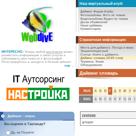
Наш виртуальный клуб:
Дайвинг Форум
Клубы
Фотоальбомы.
Фото по темам.
Видеоальбомы
Видео по темам.
Доска объявлений
Наши дайверы
Комментарии
Справочная информация:
Места для дайвинга.
Погода в мире.
Энциклопедия рыб
ИНТЕРЕСНО:
Теперь любой
инструктор
может
Статьи.
Книги о дайвинге.
разместить информацию о своих услугах и
Дайвинг словарь (3165 слов)
публиковать свои новости и фотографий.
Термины.
Знаки.
Регистрируйтесь и заходите в Личный кабинет
Оборудование
еще ...
Дайвинг словарь
RUS
А
Б
В
Г
Д
Е
Ж
З
И
ENG
A
B
C
D
E
F
G
H
I
группер
Дайвинг - опрос
grouper
Вы ныряли в Таиланде?
Да, на Пхукете