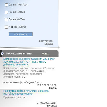
Да, на Пхи-Пхи
Да, на Самуи
Да, на Ко Тао
Нет, не нырял
результаты
опроса
Обсуждаемые темы
еще...
Компрессор высокого давления 220 вольт
300 атм(бар) для PCP пневматики,
дайвинга, акваланга
Компрессор высокого давления 220 вольт
300 атм(бар) для PCP пневматики,
дайвинга, пейнтбола, акваланга
электрический c...
прикреплено фото/видео: 2 шт.
18.02.2022 16:58
Hobie
Раскрутка сайта статьями | Заказать
статейное продвижение
Принимаю заказы...
27.07.2021 11:54
Ewsdea