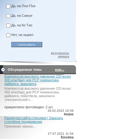
Да, на Пхи-Пхи
Да, на Самуи
Да, на Ко Тао
Нет, не нырял
результаты
опроса
Обсуждаемые темы
еще...
Компрессор высокого давления 220 вольт
300 атм(бар) для PCP пневматики,
дайвинга, акваланга
Компрессор высокого давления 220 вольт
300 атм(бар) для PCP пневматики,
дайвинга, пейнтбола, акваланга
электрический c...
прикреплено фото/видео: 2 шт.
18.02.2022 16:58
Hobie
Раскрутка сайта статьями | Заказать
статейное продвижение
Принимаю заказы...
27.07.2021 11:54
Ewsdea