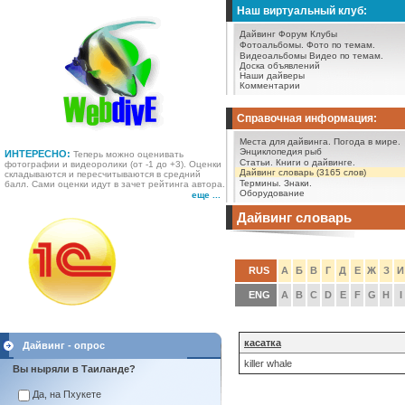
Наш виртуальный клуб:
Дайвинг Форум
Клубы
Фотоальбомы.
Фото по темам.
Видеоальбомы
Видео по темам.
Доска объявлений
Наши дайверы
Комментарии
Справочная информация:
Места для дайвинга.
Погода в мире.
Энциклопедия рыб
ИНТЕРЕСНО:
Теперь можно оценивать
Статьи.
Книги о дайвинге.
фотографии и видеоролики (от -1 до +3). Оценки
Дайвинг словарь (3165 слов)
складываются и пересчитываются в средний
Термины.
Знаки.
балл. Сами оценки идут в зачет рейтинга автора.
Оборудование
еще ...
Дайвинг словарь
RUS
А
Б
В
Г
Д
Е
Ж
З
И
ENG
A
B
C
D
E
F
G
H
I
касатка
Дайвинг - опрос
killer whale
Вы ныряли в Таиланде?
Да, на Пхукете