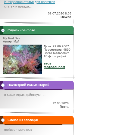
Интересная статья для новичков
статья и правда...
08.07.2020 8:09
Dewed
Случайное фото
My Red Sea
Автор: Май.
Дата: 29.06.2007
Просмотров: 4890
Всего в альбоме:
18 фотографий
весь
фотоальбом
Последний комментарий
в каких играх действуют ...
12.06.2026
Гость
Слово из словаря
mollusc - моллюск