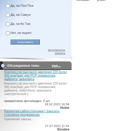
Да, на Пхи-Пхи
Да, на Самуи
Да, на Ко Тао
Нет, не нырял
результаты
опроса
Обсуждаемые темы
еще...
Компрессор высокого давления 220 вольт
300 атм(бар) для PCP пневматики,
дайвинга, акваланга
Компрессор высокого давления 220 вольт
300 атм(бар) для PCP пневматики,
дайвинга, пейнтбола, акваланга
электрический c...
прикреплено фото/видео: 2 шт.
18.02.2022 16:58
Hobie
Раскрутка сайта статьями | Заказать
статейное продвижение
Принимаю заказы...
27.07.2021 11:54
Ewsdea