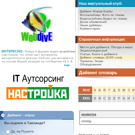
Наш виртуальный клуб:
Дайвинг Форум
Клубы
Фотоальбомы.
Фото по темам.
Видеоальбомы
Видео по темам.
Доска объявлений
Наши дайверы
Комментарии
Справочная информация:
Места для дайвинга.
Погода в мире.
Энциклопедия рыб
ИНТЕРЕСНО:
Теперь в форуме виден
pr-рейтинг
Статьи.
Книги о дайвинге.
участников, что облегчает восприятие
Дайвинг словарь (3165 слов)
авторитетности мнения. Рейтинг расчитывается
Термины.
Знаки.
на основе Вашей реакции на сообщения
+1
и
-1
.
Оборудование
еще ...
Дайвинг словарь
RUS
А
Б
В
Г
Д
Е
Ж
З
И
ENG
A
B
C
D
E
F
G
H
I
креветка
Дайвинг - опрос
shrimp
Вы ныряли в Таиланде?
Да, на Пхукете
большая ~ — prawn