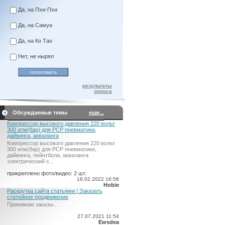
Да, на Пхи-Пхи
Да, на Самуи
Да, на Ко Тао
Нет, не нырял
результаты
опроса
Обсуждаемые темы
еще...
Компрессор высокого давления 220 вольт
300 атм(бар) для PCP пневматики,
дайвинга, акваланга
Компрессор высокого давления 220 вольт
300 атм(бар) для PCP пневматики,
дайвинга, пейнтбола, акваланга
электрический c...
прикреплено фото/видео: 2 шт.
18.02.2022 16:58
Hobie
Раскрутка сайта статьями | Заказать
статейное продвижение
Принимаю заказы...
27.07.2021 11:54
Ewsdea