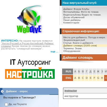
Наш виртуальный клуб:
Дайвинг Форум
Клубы
Фотоальбомы.
Фото по темам.
Видеоальбомы
Видео по темам.
Доска объявлений
Наши дайверы
Комментарии
Справочная информация:
Места для дайвинга.
Погода в мире.
Энциклопедия рыб
ИНТЕРЕСНО:
На нашем портале появился
Статьи.
Книги о дайвинге.
"Англо-Русский и Русско-Английский Дайвинг
Дайвинг словарь (3165 слов)
словарь!
Кроме поиска по словарю можно
Термины.
Знаки.
распечатать "словарный минимум".
Оборудование
еще ...
Дайвинг словарь
RUS
А
Б
В
Г
Д
Е
Ж
З
И
ENG
A
B
C
D
E
F
G
H
I
instructor
Дайвинг - опрос
инструктор
Вы ныряли в Таиланде?
Да, на Пхукете