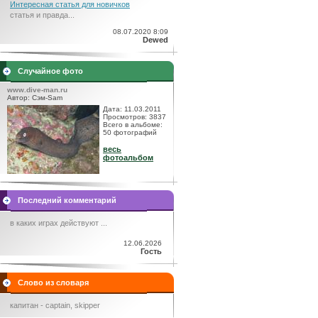
Интересная статья для новичков
статья и правда...
08.07.2020 8:09
Dewed
Случайное фото
www.dive-man.ru
Автор: Сэм-Sam
Дата: 11.03.2011
Просмотров: 3837
Всего в альбоме:
50 фотографий
весь
фотоальбом
Последний комментарий
в каких играх действуют ...
12.06.2026
Гость
Слово из словаря
капитан - captain, skipper