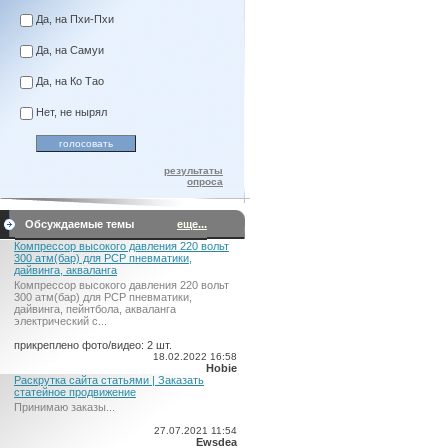
Да, на Пхи-Пхи
Да, на Самуи
Да, на Ко Тао
Нет, не нырял
результаты
опроса
Обсуждаемые темы
еще...
Компрессор высокого давления 220 вольт
300 атм(бар) для PCP пневматики,
дайвинга, акваланга
Компрессор высокого давления 220 вольт
300 атм(бар) для PCP пневматики,
дайвинга, пейнтбола, акваланга
электрический c...
прикреплено фото/видео: 2 шт.
18.02.2022 16:58
Hobie
Раскрутка сайта статьями | Заказать
статейное продвижение
Принимаю заказы...
27.07.2021 11:54
Ewsdea