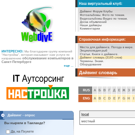
Наш виртуальный клуб:
Дайвинг Форум
Клубы
Фотоальбомы.
Фото по темам.
Видеоальбомы
Видео по темам.
Доска объявлений
Наши дайверы
Комментарии
Справочная информация:
Места для дайвинга.
Погода в мире.
Энциклопедия рыб
ИНТЕРЕСНО:
Мы благодарим группу компаний
Статьи.
Книги о дайвинге.
"Настройка", которая оказывает нам услуги по
Дайвинг словарь (3165 слов)
обслуживание компьютеров в
направлению
Термины.
Знаки.
Санкт-Петербурге
Оборудование
еще ...
Дайвинг словарь
RUS
А
Б
В
Г
Д
Е
Ж
З
И
ENG
A
B
C
D
E
F
G
H
I
local
Дайвинг - опрос
местный
Вы ныряли в Таиланде?
Да, на Пхукете