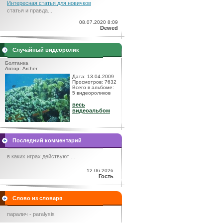
Интересная статья для новичков
статья и правда...
08.07.2020 8:09
Dewed
Случайный видеоролик
Болтанка
Автор: Archer
Дата: 13.04.2009
Просмотров: 7632
Всего в альбоме:
5 видеороликов
весь
видеоальбом
Последний комментарий
в каких играх действуют ...
12.06.2026
Гость
Слово из словаря
паралич - paralysis