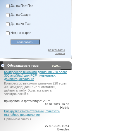
Да, на Пхи-Пхи
Да, на Самуи
Да, на Ко Тао
Нет, не нырял
результаты
опроса
Обсуждаемые темы
еще...
Компрессор высокого давления 220 вольт
300 атм(бар) для PCP пневматики,
дайвинга, акваланга
Компрессор высокого давления 220 вольт
300 атм(бар) для PCP пневматики,
дайвинга, пейнтбола, акваланга
электрический c...
прикреплено фото/видео: 2 шт.
18.02.2022 16:58
Hobie
Раскрутка сайта статьями | Заказать
статейное продвижение
Принимаю заказы...
27.07.2021 11:54
Ewsdea