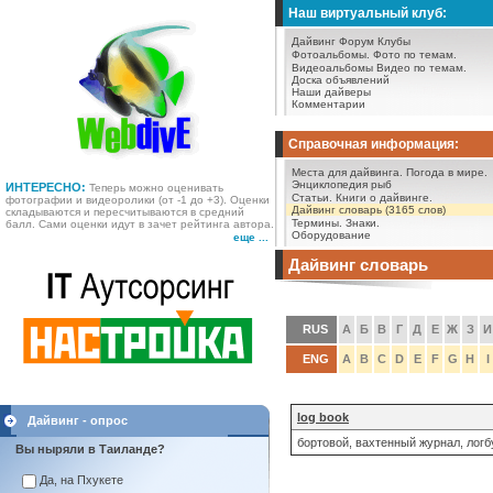
Наш виртуальный клуб:
Дайвинг Форум
Клубы
Фотоальбомы.
Фото по темам.
Видеоальбомы
Видео по темам.
Доска объявлений
Наши дайверы
Комментарии
Справочная информация:
Места для дайвинга.
Погода в мире.
Энциклопедия рыб
ИНТЕРЕСНО:
Теперь можно оценивать
Статьи.
Книги о дайвинге.
фотографии и видеоролики (от -1 до +3). Оценки
Дайвинг словарь (3165 слов)
складываются и пересчитываются в средний
Термины.
Знаки.
балл. Сами оценки идут в зачет рейтинга автора.
Оборудование
еще ...
Дайвинг словарь
RUS
А
Б
В
Г
Д
Е
Ж
З
И
ENG
A
B
C
D
E
F
G
H
I
log book
Дайвинг - опрос
бортовой, вахтенный журнал, логб
Вы ныряли в Таиланде?
Да, на Пхукете