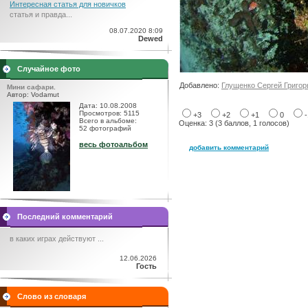
Интересная статья для новичков
статья и правда...
08.07.2020 8:09
Dewed
Случайное фото
Добавлено:
Глущенко Сергей Григор
Мини сафари.
Автор: Vodamut
Дата: 10.08.2008
Просмотров: 5115
+3
+2
+1
0
Всего в альбоме:
Оценка: 3 (3 баллов, 1 голосов)
52 фотографий
весь фотоальбом
добавить комментарий
Последний комментарий
в каких играх действуют ...
12.06.2026
Гость
Слово из словаря