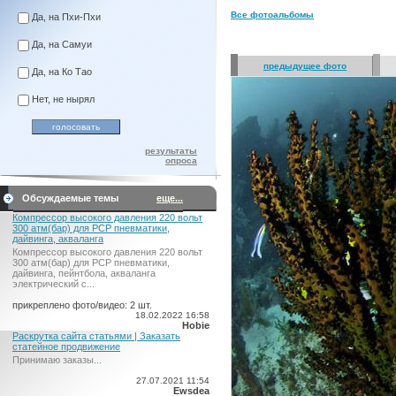
Все фотоальбомы
Да, на Пхи-Пхи
Да, на Самуи
предыдущее фото
Да, на Ко Тао
Нет, не нырял
результаты
опроса
Обсуждаемые темы
еще...
Компрессор высокого давления 220 вольт
300 атм(бар) для PCP пневматики,
дайвинга, акваланга
Компрессор высокого давления 220 вольт
300 атм(бар) для PCP пневматики,
дайвинга, пейнтбола, акваланга
электрический c...
прикреплено фото/видео: 2 шт.
18.02.2022 16:58
Hobie
Раскрутка сайта статьями | Заказать
статейное продвижение
Принимаю заказы...
27.07.2021 11:54
Ewsdea