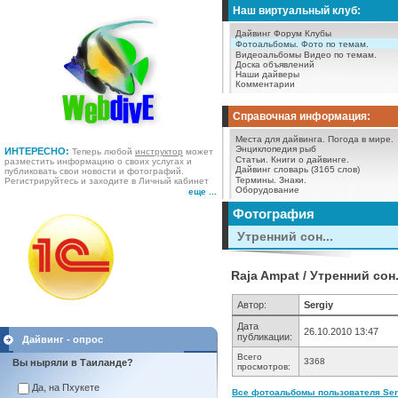
Наш виртуальный клуб:
Дайвинг Форум
Клубы
Фотоальбомы.
Фото по темам.
Видеоальбомы
Видео по темам.
Доска объявлений
Наши дайверы
Комментарии
Справочная информация:
Места для дайвинга.
Погода в мире.
Энциклопедия рыб
ИНТЕРЕСНО:
Теперь любой
инструктор
может
Статьи.
Книги о дайвинге.
разместить информацию о своих услугах и
Дайвинг словарь (3165 слов)
публиковать свои новости и фотографий.
Термины.
Знаки.
Регистрируйтесь и заходите в Личный кабинет
Оборудование
еще ...
Фотография
Утренний сон...
Raja Ampat / Утренний сон.
Автор:
Sergiy
Дата
26.10.2010 13:47
публикации:
Дайвинг - опрос
Всего
3368
Вы ныряли в Таиланде?
просмотров:
Да, на Пхукете
Все фотоальбомы пользователя Serg