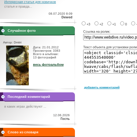
Интересная статья для новичков
статья и правда...
08.07.2020 8:09
Dewed
+3
+2
+1
0
Случайное фото
Ссылка на ролик:
Автор: Dmitri
Текст объекта для установки роли
Дата: 21.01.2012
Просмотров: 3383
Всего в альбоме:
13 фотографий
весь фотоальбом
добавить комментарий
Последний комментарий
в каких играх действуют ...
12.06.2026
Гость
Слово из словаря