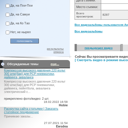
Дата съемки:
Да, на Пхи-Пхи
Место съемки:
Всего
Да, на Самуи
8287
просмотров:
Да, на Ко Тао
Все видеоальбомы пользователя Анд
Все видеоальбомы
Нет, не нырял
предыдущее видео
результаты
опроса
Сейчас Вы просматриваете видео
[ Смотреть видео в режиме высок
Обсуждаемые темы
еще...
Компрессор высокого давления 220 вольт
300 атм(бар) для PCP пневматики,
дайвинга, акваланга
Компрессор высокого давления 220 вольт
300 атм(бар) для PCP пневматики,
дайвинга, пейнтбола, акваланга
электрический c...
прикреплено фото/видео: 2 шт.
18.02.2022 16:58
Hobie
Раскрутка сайта статьями | Заказать
статейное продвижение
Принимаю заказы...
27.07.2021 11:54
Ewsdea