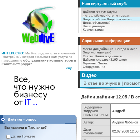
Наш виртуальный клуб:
Дайвинг Форум
Клубы
Фотоальбомы.
Фото по темам.
Видеоальбомы
Видео по темам.
Доска объявлений
Наши дайверы
Комментарии
Справочная информация:
Места для дайвинга.
Погода в мире.
Энциклопедия рыб
ИНТЕРЕСНО:
Мы благодарим группу компаний
Статьи.
Книги о дайвинге.
"Настройка", которая оказывает нам услуги по
Дайвинг словарь (3165 слов)
обслуживание компьютеров в
направлению
Термины.
Знаки.
Санкт-Петербурге
Оборудование
еще ...
Видео
В стае ворчунов | посмо
Дейли дайвинг 12.05 / В с
Видеоролик
загружен
Андрей
пользователем:
Дайвинг - опрос
Автор:
Андрей Лобанов
Вы ныряли в Таиланде?
Дата
02.07.2008 12:00
публикации:
Да, на Пхукете